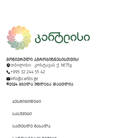
ᲒᲝᲜᲘᲕᲠᲣᲚᲘ ᲐᲒᲠᲝᲑᲘᲖᲜᲔᲡᲘᲡᲗᲕᲘᲡ!
თბილისი: კოსტავას ქ. №75გ
+995 32 244 55 42
info@cartlis.ge
©2024 ᲧᲕᲔᲚᲐ ᲣᲤᲚᲔᲑᲐ ᲓᲐᲪᲣᲚᲘᲐ
ᲞᲔᲡᲢᲘᲪᲘᲓᲔᲑᲘ
ᲡᲐᲡᲣᲥᲔᲑᲘ
ᲡᲐᲗᲔᲡᲚᲔ ᲛᲐᲡᲐᲚᲐ