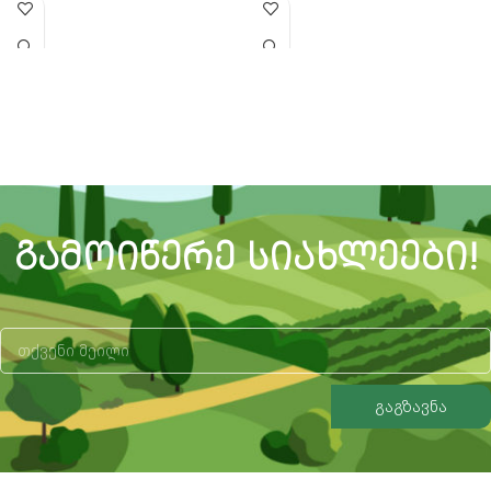
ᲒᲐᲛᲝᲘᲬᲔᲠᲔ ᲡᲘᲐᲮᲚᲔᲔᲑᲘ!
გაგზავნა
Alternative: