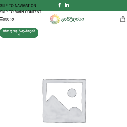
SKIP TO NAVIGATION
SKIP TO MAIN CONTENT
ᲛᲔᲜᲘᲣ
ᲛᲮᲝᲚᲝᲓ ᲛᲐᲦᲐᲖᲘᲔᲑᲨ
Ი