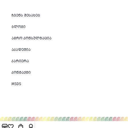
ᲩᲕᲔᲜᲡ ᲨᲔᲡᲐᲮᲔᲑ
ᲑᲚᲝᲒᲘ
ᲐᲒᲠᲝ ᲙᲝᲜᲡᲣᲚᲢᲐᲪᲘᲐ
ᲐᲙᲐᲓᲔᲛᲘᲐ
ᲙᲐᲠᲘᲔᲠᲐ
ᲙᲝᲜᲢᲐᲥᲢᲘ
MSDS