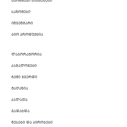
ᲡᲐᲠᲬᲧᲐᲕᲘ ᲡᲘᲡᲢᲔᲛᲔᲑᲘ
ᲡᲐᲖᲝᲛᲔᲑᲘ
ᲘᲜᲕᲔᲜᲢᲐᲠᲘ
ᲑᲘᲝ ᲞᲠᲝᲓᲣᲥᲪᲘᲐ
ᲚᲐᲑᲝᲠᲐᲢᲝᲠᲘᲐ
ᲙᲐᲢᲐᲚᲝᲒᲔᲑᲘ
ᲩᲔᲛᲘ ᲒᲕᲔᲠᲓᲘ
ᲛᲐᲦᲐᲖᲘᲐ
ᲙᲐᲚᲐᲗᲐ
ᲒᲐᲓᲐᲮᲓᲐ
ᲬᲔᲡᲔᲑᲘ ᲓᲐ ᲞᲘᲠᲝᲑᲔᲑᲘ