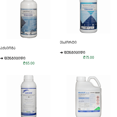
ᲔᲡᲙᲝᲠᲢᲘ
ᲐᲥᲡᲘᲝᲛᲐ
➜ ᲤᲣᲜᲒᲘᲪᲘᲓᲘ
₾
75.00
➜ ᲤᲣᲜᲒᲘᲪᲘᲓᲘ
₾
65.00