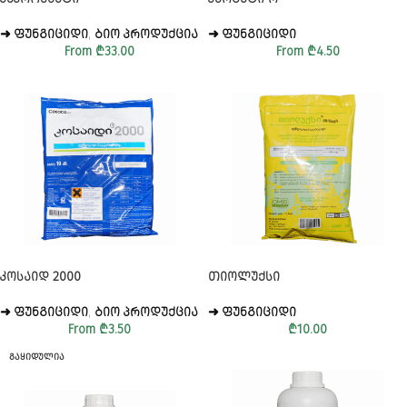
➜ ᲤᲣᲜᲒᲘᲪᲘᲓᲘ
,
ᲑᲘᲝ ᲞᲠᲝᲓᲣᲥᲪᲘᲐ
➜ ᲤᲣᲜᲒᲘᲪᲘᲓᲘ
From
₾
33.00
From
₾
4.50
ᲙᲝᲡᲐᲘᲓ 2000
ᲗᲘᲝᲚᲣᲥᲡᲘ
➜ ᲤᲣᲜᲒᲘᲪᲘᲓᲘ
,
ᲑᲘᲝ ᲞᲠᲝᲓᲣᲥᲪᲘᲐ
➜ ᲤᲣᲜᲒᲘᲪᲘᲓᲘ
From
₾
3.50
₾
10.00
ᲒᲐᲧᲘᲓᲣᲚᲘᲐ