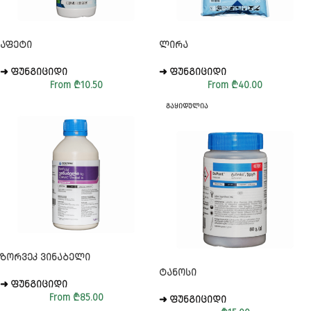
ᲐᲤᲔᲢᲘ
ᲚᲘᲠᲐ
➜ ᲤᲣᲜᲒᲘᲪᲘᲓᲘ
➜ ᲤᲣᲜᲒᲘᲪᲘᲓᲘ
From
₾
10.50
From
₾
40.00
ᲒᲐᲧᲘᲓᲣᲚᲘᲐ
ᲖᲝᲠᲕᲔᲙ ᲕᲘᲜᲐᲑᲔᲚᲘ
ᲢᲐᲜᲝᲡᲘ
➜ ᲤᲣᲜᲒᲘᲪᲘᲓᲘ
From
₾
85.00
➜ ᲤᲣᲜᲒᲘᲪᲘᲓᲘ