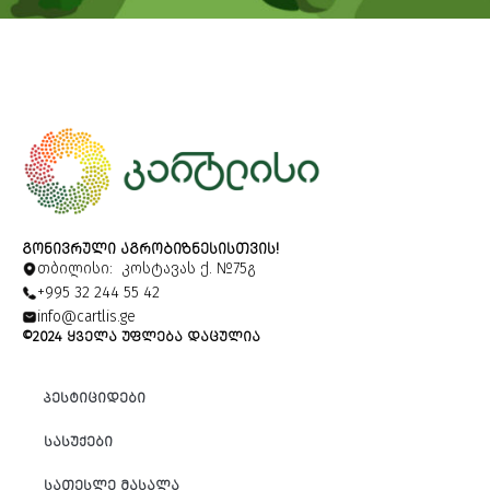
ᲒᲝᲜᲘᲕᲠᲣᲚᲘ ᲐᲒᲠᲝᲑᲘᲖᲜᲔᲡᲘᲡᲗᲕᲘᲡ!
თბილისი: კოსტავას ქ. №75გ
+995 32 244 55 42
info@cartlis.ge
©2024 ᲧᲕᲔᲚᲐ ᲣᲤᲚᲔᲑᲐ ᲓᲐᲪᲣᲚᲘᲐ
ᲞᲔᲡᲢᲘᲪᲘᲓᲔᲑᲘ
ᲡᲐᲡᲣᲥᲔᲑᲘ
ᲡᲐᲗᲔᲡᲚᲔ ᲛᲐᲡᲐᲚᲐ