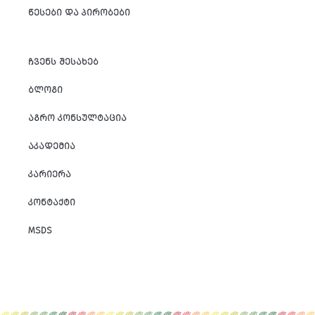
ᲬᲔᲡᲔᲑᲘ ᲓᲐ ᲞᲘᲠᲝᲑᲔᲑᲘ
ᲩᲕᲔᲜᲡ ᲨᲔᲡᲐᲮᲔᲑ
ᲑᲚᲝᲒᲘ
ᲐᲒᲠᲝ ᲙᲝᲜᲡᲣᲚᲢᲐᲪᲘᲐ
ᲐᲙᲐᲓᲔᲛᲘᲐ
ᲙᲐᲠᲘᲔᲠᲐ
ᲙᲝᲜᲢᲐᲥᲢᲘ
MSDS