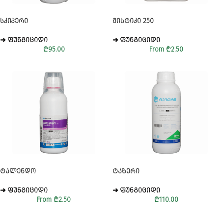
ᲡᲙᲘᲞᲔᲠᲘ
ᲛᲘᲡᲢᲘᲙᲘ 250
➜ ᲤᲣᲜᲒᲘᲪᲘᲓᲘ
➜ ᲤᲣᲜᲒᲘᲪᲘᲓᲘ
₾
95.00
From
₾
2.50
ᲢᲐᲚᲔᲜᲓᲝ
ᲢᲐᲖᲔᲠᲘ
➜ ᲤᲣᲜᲒᲘᲪᲘᲓᲘ
➜ ᲤᲣᲜᲒᲘᲪᲘᲓᲘ
From
₾
2.50
₾
110.00