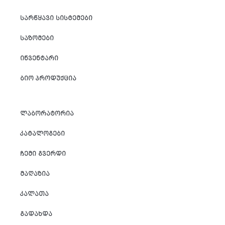
ᲡᲐᲠᲬᲧᲐᲕᲘ ᲡᲘᲡᲢᲔᲛᲔᲑᲘ
ᲡᲐᲖᲝᲛᲔᲑᲘ
ᲘᲜᲕᲔᲜᲢᲐᲠᲘ
ᲑᲘᲝ ᲞᲠᲝᲓᲣᲥᲪᲘᲐ
ᲚᲐᲑᲝᲠᲐᲢᲝᲠᲘᲐ
ᲙᲐᲢᲐᲚᲝᲒᲔᲑᲘ
ᲩᲔᲛᲘ ᲒᲕᲔᲠᲓᲘ
ᲛᲐᲦᲐᲖᲘᲐ
ᲙᲐᲚᲐᲗᲐ
ᲒᲐᲓᲐᲮᲓᲐ