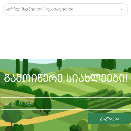
აირჩიე მავნებელ / დაავადებები
ᲒᲐᲛᲝᲘᲬᲔᲠᲔ ᲡᲘᲐᲮᲚᲔᲔᲑᲘ!
გაგზავნა
Alternative: