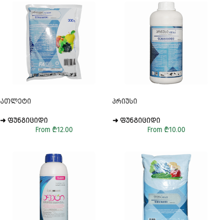
ᲐᲗᲚᲔᲢᲘ
ᲞᲠᲘᲣᲡᲘ
➜ ᲤᲣᲜᲒᲘᲪᲘᲓᲘ
➜ ᲤᲣᲜᲒᲘᲪᲘᲓᲘ
From
₾
12.00
From
₾
10.00