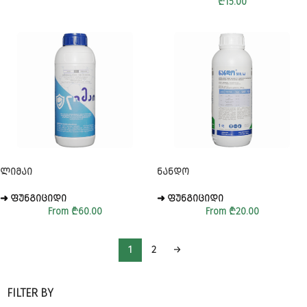
₾
15.00
ᲚᲘᲛᲐᲘ
ᲜᲐᲜᲓᲝ
➜ ᲤᲣᲜᲒᲘᲪᲘᲓᲘ
➜ ᲤᲣᲜᲒᲘᲪᲘᲓᲘ
From
₾
60.00
From
₾
20.00
1
2
→
FILTER BY