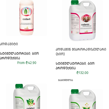
ᲙᲝᲓᲐᲕᲘᲢᲘ
ᲙᲝᲓᲐᲛᲘᲜ ᲛᲘᲙᲠᲝᲠᲐᲓᲘᲙᲣᲚᲐᲠᲘ
ᲡᲢᲘᲛᲣᲚᲐᲢᲝᲠᲔᲑᲘ
,
ᲑᲘᲝ
(ᲑᲘᲝ)
ᲞᲠᲝᲓᲣᲥᲪᲘᲐ
From
₾
42.90
ᲡᲢᲘᲛᲣᲚᲐᲢᲝᲠᲔᲑᲘ
,
ᲑᲘᲝ
ᲞᲠᲝᲓᲣᲥᲪᲘᲐ
₾
132.00
ᲒᲐᲧᲘᲓᲣᲚᲘᲐ