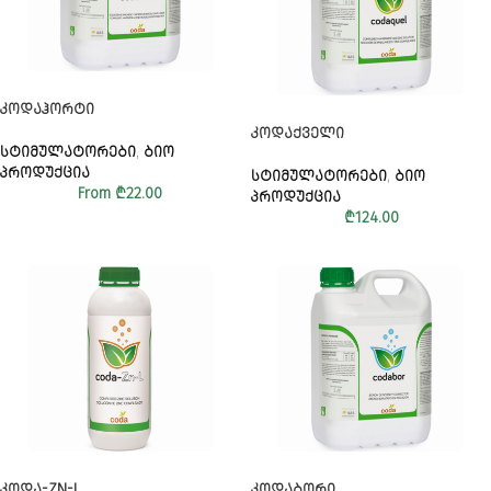
ᲙᲝᲓᲐᲰᲝᲠᲢᲘ
ᲙᲝᲓᲐᲥᲕᲔᲚᲘ
ᲡᲢᲘᲛᲣᲚᲐᲢᲝᲠᲔᲑᲘ
,
ᲑᲘᲝ
ᲞᲠᲝᲓᲣᲥᲪᲘᲐ
ᲡᲢᲘᲛᲣᲚᲐᲢᲝᲠᲔᲑᲘ
,
ᲑᲘᲝ
From
₾
22.00
ᲞᲠᲝᲓᲣᲥᲪᲘᲐ
₾
124.00
ᲙᲝᲓᲐ-ZN-L
ᲙᲝᲓᲐᲑᲝᲠᲘ