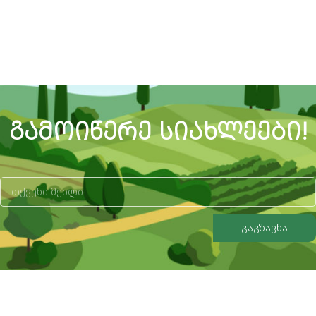
ᲒᲐᲛᲝᲘᲬᲔᲠᲔ ᲡᲘᲐᲮᲚᲔᲔᲑᲘ!
გაგზავნა
Alternative: