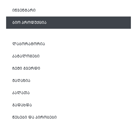
ᲘᲜᲕᲔᲜᲢᲐᲠᲘ
ᲑᲘᲝ ᲞᲠᲝᲓᲣᲥᲪᲘᲐ
ᲚᲐᲑᲝᲠᲐᲢᲝᲠᲘᲐ
ᲙᲐᲢᲐᲚᲝᲒᲔᲑᲘ
ᲩᲔᲛᲘ ᲒᲕᲔᲠᲓᲘ
ᲛᲐᲦᲐᲖᲘᲐ
ᲙᲐᲚᲐᲗᲐ
ᲒᲐᲓᲐᲮᲓᲐ
ᲬᲔᲡᲔᲑᲘ ᲓᲐ ᲞᲘᲠᲝᲑᲔᲑᲘ