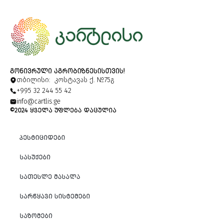
ᲒᲝᲜᲘᲕᲠᲣᲚᲘ ᲐᲒᲠᲝᲑᲘᲖᲜᲔᲡᲘᲡᲗᲕᲘᲡ!
თბილისი: კოსტავას ქ. №75გ
+995 32 244 55 42
info@cartlis.ge
©2024 ᲧᲕᲔᲚᲐ ᲣᲤᲚᲔᲑᲐ ᲓᲐᲪᲣᲚᲘᲐ
ᲞᲔᲡᲢᲘᲪᲘᲓᲔᲑᲘ
ᲡᲐᲡᲣᲥᲔᲑᲘ
ᲡᲐᲗᲔᲡᲚᲔ ᲛᲐᲡᲐᲚᲐ
ᲡᲐᲠᲬᲧᲐᲕᲘ ᲡᲘᲡᲢᲔᲛᲔᲑᲘ
ᲡᲐᲖᲝᲛᲔᲑᲘ