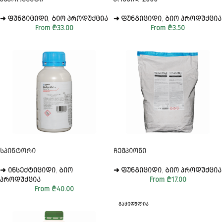
➜ ᲤᲣᲜᲒᲘᲪᲘᲓᲘ
,
ᲑᲘᲝ ᲞᲠᲝᲓᲣᲥᲪᲘᲐ
➜ ᲤᲣᲜᲒᲘᲪᲘᲓᲘ
,
ᲑᲘᲝ ᲞᲠᲝᲓᲣᲥᲪᲘᲐ
From
₾
33.00
From
₾
3.50
ᲡᲞᲘᲜᲢᲝᲠᲘ
ᲩᲔᲛᲞᲘᲝᲜᲘ
➜ ᲘᲜᲡᲔᲥᲢᲘᲪᲘᲓᲘ
,
ᲑᲘᲝ
➜ ᲤᲣᲜᲒᲘᲪᲘᲓᲘ
,
ᲑᲘᲝ ᲞᲠᲝᲓᲣᲥᲪᲘᲐ
ᲞᲠᲝᲓᲣᲥᲪᲘᲐ
From
₾
17.00
From
₾
40.00
ᲒᲐᲧᲘᲓᲣᲚᲘᲐ