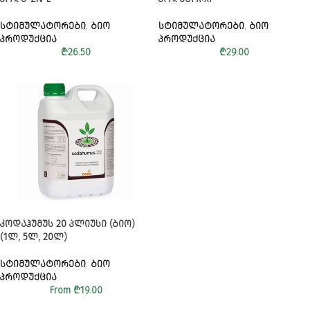
ᲡᲢᲘᲛᲣᲚᲐᲢᲝᲠᲔᲑᲘ
,
ᲑᲘᲝ
ᲡᲢᲘᲛᲣᲚᲐᲢᲝᲠᲔᲑᲘ
,
ᲑᲘᲝ
ᲞᲠᲝᲓᲣᲥᲪᲘᲐ
ᲞᲠᲝᲓᲣᲥᲪᲘᲐ
₾
26.50
₾
29.00
ᲙᲝᲓᲐᲰᲣᲛᲣᲡ 20 ᲞᲚᲘᲣᲡᲘ (ᲑᲘᲝ)
(1Ლ, 5Ლ, 20Ლ)
ᲡᲢᲘᲛᲣᲚᲐᲢᲝᲠᲔᲑᲘ
,
ᲑᲘᲝ
ᲞᲠᲝᲓᲣᲥᲪᲘᲐ
From
₾
19.00