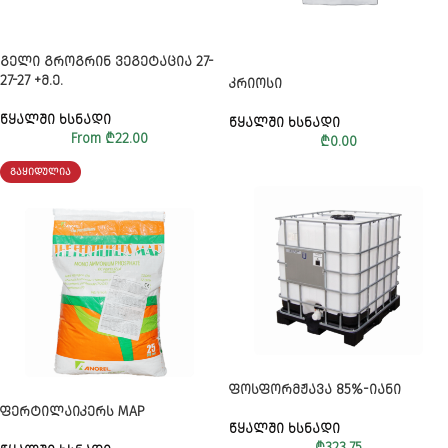
ᲒᲔᲚᲘ ᲒᲠᲝᲒᲠᲘᲜ ᲕᲔᲒᲔᲢᲐᲪᲘᲐ 27-
27-27 +Მ.Ე.
ᲙᲠᲘᲝᲡᲘ
ᲬᲧᲐᲚᲨᲘ ᲮᲡᲜᲐᲓᲘ
ᲬᲧᲐᲚᲨᲘ ᲮᲡᲜᲐᲓᲘ
From
₾
22.00
₾
0.00
ᲒᲐᲧᲘᲓᲣᲚᲘᲐ
ᲤᲝᲡᲤᲝᲠᲛᲟᲐᲕᲐ 85%-ᲘᲐᲜᲘ
ᲤᲔᲠᲢᲘᲚᲐᲘᲙᲔᲠᲡ MAP
ᲬᲧᲐᲚᲨᲘ ᲮᲡᲜᲐᲓᲘ
₾
323.75