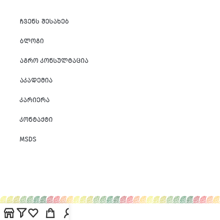
ᲩᲕᲔᲜᲡ ᲨᲔᲡᲐᲮᲔᲑ
ᲑᲚᲝᲒᲘ
ᲐᲒᲠᲝ ᲙᲝᲜᲡᲣᲚᲢᲐᲪᲘᲐ
ᲐᲙᲐᲓᲔᲛᲘᲐ
ᲙᲐᲠᲘᲔᲠᲐ
ᲙᲝᲜᲢᲐᲥᲢᲘ
MSDS