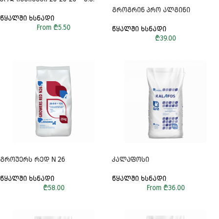
ᲒᲠᲝᲒᲠᲘᲜ ᲞᲠᲝ ᲐᲚᲒᲘᲜᲘ
ᲬᲧᲐᲚᲨᲘ ᲮᲡᲜᲐᲓᲘ
From
₾
5.50
ᲬᲧᲐᲚᲨᲘ ᲮᲡᲜᲐᲓᲘ
₾
39.00
ᲒᲠᲝᲣᲔᲠᲡ ᲠᲔᲓ N 26
ᲙᲐᲚᲐᲤᲝᲡᲘ
ᲬᲧᲐᲚᲨᲘ ᲮᲡᲜᲐᲓᲘ
ᲬᲧᲐᲚᲨᲘ ᲮᲡᲜᲐᲓᲘ
₾
58.00
From
₾
36.00