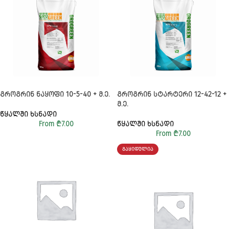
ᲒᲠᲝᲒᲠᲘᲜ ᲜᲐᲧᲝᲤᲘ 10-5-40 + Მ.Ე.
ᲒᲠᲝᲒᲠᲘᲜ ᲡᲢᲐᲠᲢᲔᲠᲘ 12-42-12 +
Მ.Ე.
ᲬᲧᲐᲚᲨᲘ ᲮᲡᲜᲐᲓᲘ
From
₾
7.00
ᲬᲧᲐᲚᲨᲘ ᲮᲡᲜᲐᲓᲘ
From
₾
7.00
ᲒᲐᲧᲘᲓᲣᲚᲘᲐ