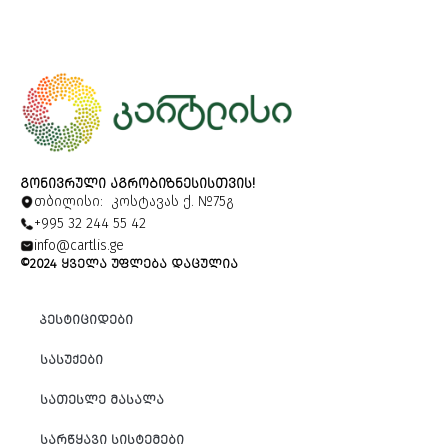
ᲒᲝᲜᲘᲕᲠᲣᲚᲘ ᲐᲒᲠᲝᲑᲘᲖᲜᲔᲡᲘᲡᲗᲕᲘᲡ!
თბილისი: კოსტავას ქ. №75გ
+995 32 244 55 42
info@cartlis.ge
©2024 ᲧᲕᲔᲚᲐ ᲣᲤᲚᲔᲑᲐ ᲓᲐᲪᲣᲚᲘᲐ
ᲞᲔᲡᲢᲘᲪᲘᲓᲔᲑᲘ
ᲡᲐᲡᲣᲥᲔᲑᲘ
ᲡᲐᲗᲔᲡᲚᲔ ᲛᲐᲡᲐᲚᲐ
ᲡᲐᲠᲬᲧᲐᲕᲘ ᲡᲘᲡᲢᲔᲛᲔᲑᲘ