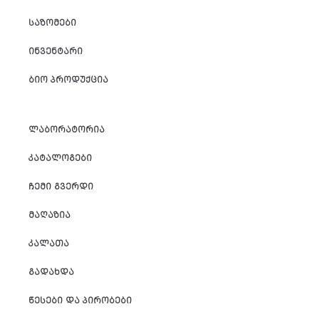
ᲡᲐᲖᲝᲛᲔᲑᲘ
ᲘᲜᲕᲔᲜᲢᲐᲠᲘ
ᲑᲘᲝ ᲞᲠᲝᲓᲣᲥᲪᲘᲐ
ᲚᲐᲑᲝᲠᲐᲢᲝᲠᲘᲐ
ᲙᲐᲢᲐᲚᲝᲒᲔᲑᲘ
ᲩᲔᲛᲘ ᲒᲕᲔᲠᲓᲘ
ᲛᲐᲦᲐᲖᲘᲐ
ᲙᲐᲚᲐᲗᲐ
ᲒᲐᲓᲐᲮᲓᲐ
ᲬᲔᲡᲔᲑᲘ ᲓᲐ ᲞᲘᲠᲝᲑᲔᲑᲘ