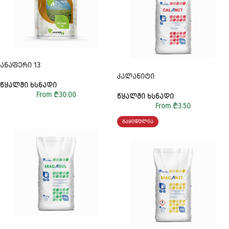
ᲐᲜᲐᲤᲔᲠᲘ 13
ᲙᲐᲚᲐᲜᲘᲢᲘ
ᲬᲧᲐᲚᲨᲘ ᲮᲡᲜᲐᲓᲘ
From
₾
30.00
ᲬᲧᲐᲚᲨᲘ ᲮᲡᲜᲐᲓᲘ
From
₾
3.50
ᲒᲐᲧᲘᲓᲣᲚᲘᲐ