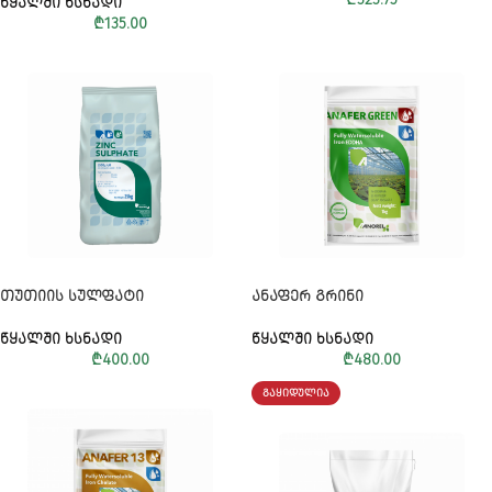
ᲬᲧᲐᲚᲨᲘ ᲮᲡᲜᲐᲓᲘ
₾
135.00
ᲗᲣᲗᲘᲘᲡ ᲡᲣᲚᲤᲐᲢᲘ
ᲐᲜᲐᲤᲔᲠ ᲒᲠᲘᲜᲘ
ᲬᲧᲐᲚᲨᲘ ᲮᲡᲜᲐᲓᲘ
ᲬᲧᲐᲚᲨᲘ ᲮᲡᲜᲐᲓᲘ
₾
400.00
₾
480.00
ᲒᲐᲧᲘᲓᲣᲚᲘᲐ