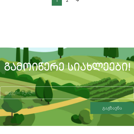
1
2
→
ᲒᲐᲛᲝᲘᲬᲔᲠᲔ ᲡᲘᲐᲮᲚᲔᲔᲑᲘ!
გაგზავნა
Alternative: