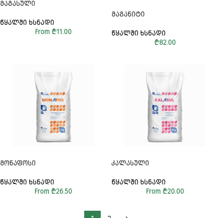
ᲛᲐᲒᲐᲡᲣᲚᲘ
ᲛᲐᲒᲐᲜᲘᲢᲘ
ᲬᲧᲐᲚᲨᲘ ᲮᲡᲜᲐᲓᲘ
From
₾
11.00
ᲬᲧᲐᲚᲨᲘ ᲮᲡᲜᲐᲓᲘ
₾
82.00
ᲛᲝᲜᲐᲤᲝᲡᲘ
ᲙᲐᲚᲐᲡᲣᲚᲘ
ᲬᲧᲐᲚᲨᲘ ᲮᲡᲜᲐᲓᲘ
ᲬᲧᲐᲚᲨᲘ ᲮᲡᲜᲐᲓᲘ
From
₾
26.50
From
₾
20.00