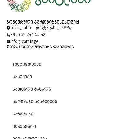
ᲒᲝᲜᲘᲕᲠᲣᲚᲘ ᲐᲒᲠᲝᲑᲘᲖᲜᲔᲡᲘᲡᲗᲕᲘᲡ!
თბილისი: კოსტავას ქ. №75გ
+995 32 244 55 42
info@cartlis.ge
©2024 ᲧᲕᲔᲚᲐ ᲣᲤᲚᲔᲑᲐ ᲓᲐᲪᲣᲚᲘᲐ
ᲞᲔᲡᲢᲘᲪᲘᲓᲔᲑᲘ
ᲡᲐᲡᲣᲥᲔᲑᲘ
ᲡᲐᲗᲔᲡᲚᲔ ᲛᲐᲡᲐᲚᲐ
ᲡᲐᲠᲬᲧᲐᲕᲘ ᲡᲘᲡᲢᲔᲛᲔᲑᲘ
ᲡᲐᲖᲝᲛᲔᲑᲘ
ᲘᲜᲕᲔᲜᲢᲐᲠᲘ
ᲑᲘᲝ ᲞᲠᲝᲓᲣᲥᲪᲘᲐ