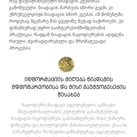
რაც დაუბალანსებელი ნიადაგის კვებითაა
გამოწვეული. ნიადაგის მართვის სწორი გეგმა კი
უზრუნველყოფს ნიადაგის სწორ კვებას, იმ მომენტში,
როდესაც მცენარე მას ყველაზე მეტად საჭიროებს. ეს
ფინანსურად უფრო საინტერესო(მომგებიანი)
პრაქტიკაა, რადგან ნიადაგის ნაყოფიერების აღდგენა
რთული, ძვირადღირებული და შრომატევადი
პროცესია.
ᲘᲜᲤᲝᲠᲛᲐᲪᲘᲘᲡ ᲛᲘᲦᲔᲑᲐ ᲜᲘᲐᲓᲐᲒᲘᲡ
ᲛᲓᲒᲝᲛᲐᲠᲔᲝᲑᲘᲡᲐ ᲓᲐ ᲛᲘᲡᲘ ᲒᲐᲣᲛᲯᲝᲑᲔᲡᲔᲑᲘᲡ
ᲨᲔᲡᲐᲮᲔᲑ
ნაყოფიერი ნიადაგი აუცილებელია ჯანსაღი
(მაღალმოსავლიანი) კულტურის გასაშენებლად.
ნიადაგის ნაყოფიერება განისაზღვრება მისი ქიმიური,
ფიზიკური და ბიოლოგიური მახასიათებლებით. ესაა ის
პარამეტრები, რომელთა განსაზღვრაც აუცილებელია