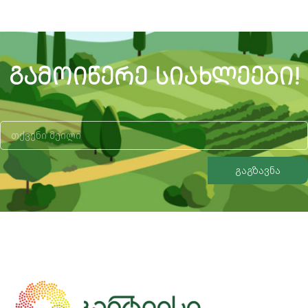
ᲒᲐᲛᲝᲘᲬᲔᲠᲔ ᲡᲘᲐᲮᲚᲔᲔᲑᲘ!
გაგზავნა
Alternative: