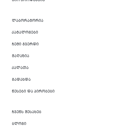
ᲚᲐᲑᲝᲠᲐᲢᲝᲠᲘᲐ
ᲙᲐᲢᲐᲚᲝᲒᲔᲑᲘ
ᲩᲔᲛᲘ ᲒᲕᲔᲠᲓᲘ
ᲛᲐᲦᲐᲖᲘᲐ
ᲙᲐᲚᲐᲗᲐ
ᲒᲐᲓᲐᲮᲓᲐ
ᲬᲔᲡᲔᲑᲘ ᲓᲐ ᲞᲘᲠᲝᲑᲔᲑᲘ
ᲩᲕᲔᲜᲡ ᲨᲔᲡᲐᲮᲔᲑ
ᲑᲚᲝᲒᲘ