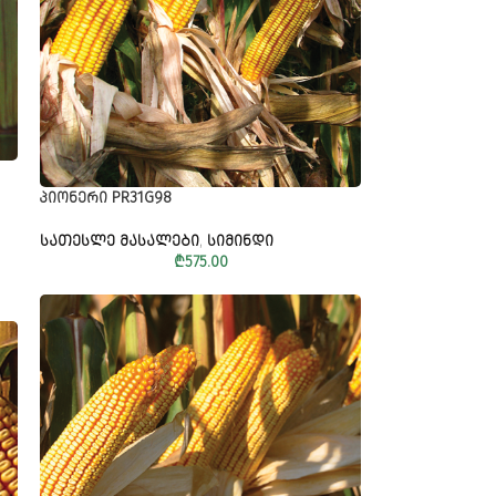
ᲞᲘᲝᲜᲔᲠᲘ PR31G98
ᲡᲐᲗᲔᲡᲚᲔ ᲛᲐᲡᲐᲚᲔᲑᲘ
,
ᲡᲘᲛᲘᲜᲓᲘ
₾
575.00