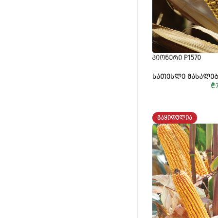
ᲞᲘᲝᲜᲔᲠᲘ P1570
ᲡᲐᲗᲔᲡᲚᲔ ᲛᲐᲡᲐᲚᲔᲑ
₾
ᲒᲐᲧᲘᲓᲣᲚᲘᲐ