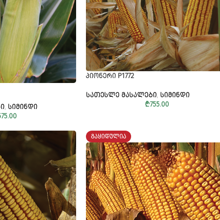
ᲞᲘᲝᲜᲔᲠᲘ P1772
ᲡᲐᲗᲔᲡᲚᲔ ᲛᲐᲡᲐᲚᲔᲑᲘ
,
ᲡᲘᲛᲘᲜᲓᲘ
₾
755.00
Ი
,
ᲡᲘᲛᲘᲜᲓᲘ
575.00
ᲒᲐᲧᲘᲓᲣᲚᲘᲐ