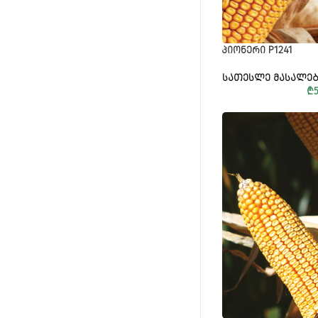
ᲞᲘᲝᲜᲔᲠᲘ P1241
ᲡᲐᲗᲔᲡᲚᲔ ᲛᲐᲡᲐᲚᲔᲑ
₾