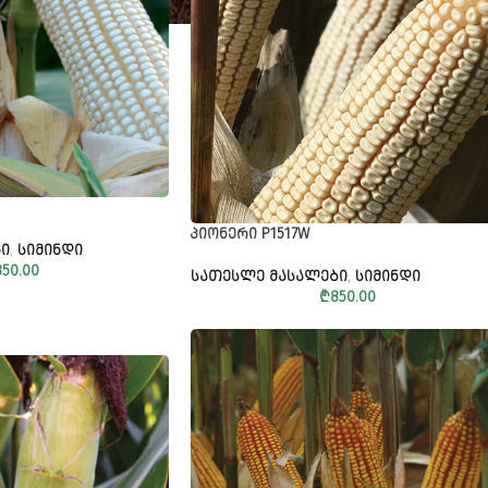
ᲞᲘᲝᲜᲔᲠᲘ P1517W
Ი
,
ᲡᲘᲛᲘᲜᲓᲘ
850.00
ᲡᲐᲗᲔᲡᲚᲔ ᲛᲐᲡᲐᲚᲔᲑᲘ
,
ᲡᲘᲛᲘᲜᲓᲘ
₾
850.00