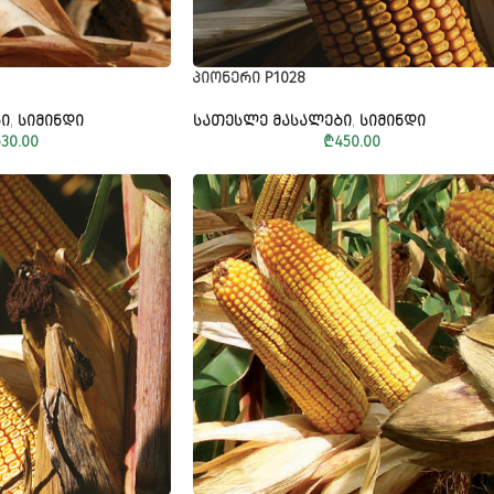
ᲞᲘᲝᲜᲔᲠᲘ P1028
Ი
,
ᲡᲘᲛᲘᲜᲓᲘ
ᲡᲐᲗᲔᲡᲚᲔ ᲛᲐᲡᲐᲚᲔᲑᲘ
,
ᲡᲘᲛᲘᲜᲓᲘ
530.00
₾
450.00