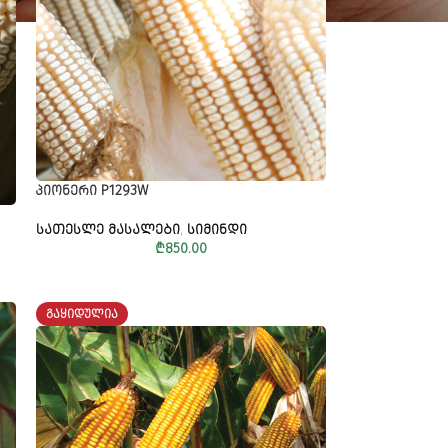
ᲞᲘᲝᲜᲔᲠᲘ P1293W
ᲡᲐᲗᲔᲡᲚᲔ ᲛᲐᲡᲐᲚᲔᲑᲘ
,
ᲡᲘᲛᲘᲜᲓᲘ
₾
850.00
ᲒᲐᲧᲘᲓᲣᲚᲘᲐ