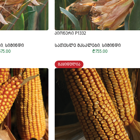
ᲞᲘᲝᲜᲔᲠᲘ P1332
Ი
,
ᲡᲘᲛᲘᲜᲓᲘ
ᲡᲐᲗᲔᲡᲚᲔ ᲛᲐᲡᲐᲚᲔᲑᲘ
,
ᲡᲘᲛᲘᲜᲓᲘ
575.00
₾
755.00
ᲒᲐᲧᲘᲓᲣᲚᲘᲐ