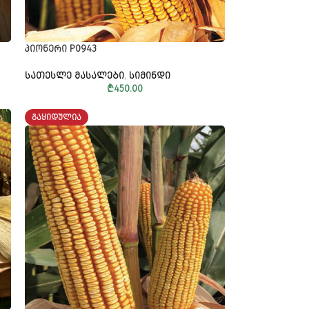
ᲞᲘᲝᲜᲔᲠᲘ P0943
ᲡᲐᲗᲔᲡᲚᲔ ᲛᲐᲡᲐᲚᲔᲑᲘ
,
ᲡᲘᲛᲘᲜᲓᲘ
₾
450.00
ᲒᲐᲧᲘᲓᲣᲚᲘᲐ