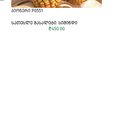
ᲞᲘᲝᲜᲔᲠᲘ P0551
ᲡᲐᲗᲔᲡᲚᲔ ᲛᲐᲡᲐᲚᲔᲑᲘ
,
ᲡᲘᲛᲘᲜᲓᲘ
₾
450.00
გაგზავნა