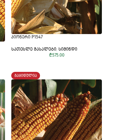
ᲞᲘᲝᲜᲔᲠᲘ P1547
ᲡᲐᲗᲔᲡᲚᲔ ᲛᲐᲡᲐᲚᲔᲑᲘ
,
ᲡᲘᲛᲘᲜᲓᲘ
₾
575.00
ᲒᲐᲧᲘᲓᲣᲚᲘᲐ