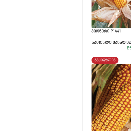
ᲞᲘᲝᲜᲔᲠᲘ P1441
ᲡᲐᲗᲔᲡᲚᲔ ᲛᲐᲡᲐᲚᲔᲑ
₾
ᲒᲐᲧᲘᲓᲣᲚᲘᲐ