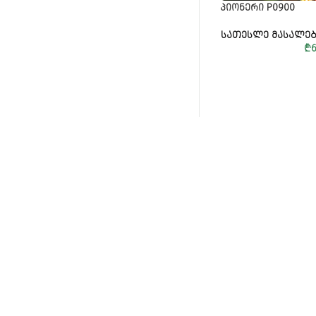
ᲞᲘᲝᲜᲔᲠᲘ P0900
ᲡᲐᲗᲔᲡᲚᲔ ᲛᲐᲡᲐᲚᲔᲑ
₾
ᲒᲐᲛᲝᲘᲬᲔᲠᲔ ᲡᲘᲐᲮᲚᲔᲔᲑᲘ