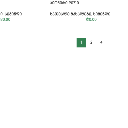
ᲞᲘᲝᲜᲔᲠᲘ P0710
Ი
,
ᲡᲘᲛᲘᲜᲓᲘ
ᲡᲐᲗᲔᲡᲚᲔ ᲛᲐᲡᲐᲚᲔᲑᲘ
,
ᲡᲘᲛᲘᲜᲓᲘ
680.00
₾
0.00
1
2
→
!
Alternative: