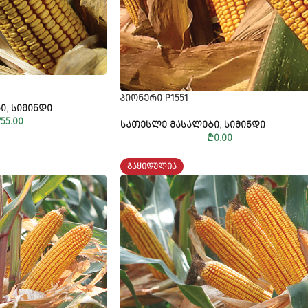
ᲞᲘᲝᲜᲔᲠᲘ P1551
Ი
,
ᲡᲘᲛᲘᲜᲓᲘ
755.00
ᲡᲐᲗᲔᲡᲚᲔ ᲛᲐᲡᲐᲚᲔᲑᲘ
,
ᲡᲘᲛᲘᲜᲓᲘ
₾
0.00
ᲒᲐᲧᲘᲓᲣᲚᲘᲐ