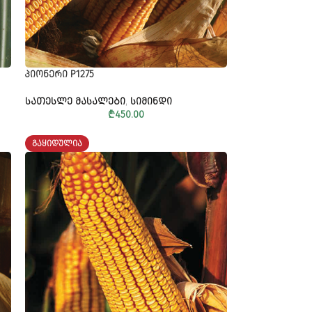
ᲞᲘᲝᲜᲔᲠᲘ P1275
ᲡᲐᲗᲔᲡᲚᲔ ᲛᲐᲡᲐᲚᲔᲑᲘ
,
ᲡᲘᲛᲘᲜᲓᲘ
₾
450.00
ᲒᲐᲧᲘᲓᲣᲚᲘᲐ