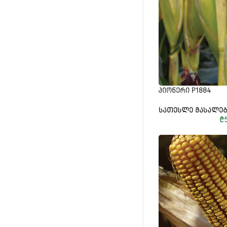
ᲞᲘᲝᲜᲔᲠᲘ P1884
ᲡᲐᲗᲔᲡᲚᲔ ᲛᲐᲡᲐᲚᲔᲑ
₾