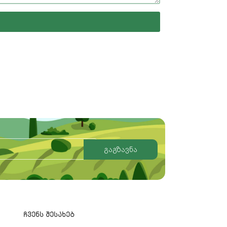
გაგზავნა
ᲩᲕᲔᲜᲡ ᲨᲔᲡᲐᲮᲔᲑ