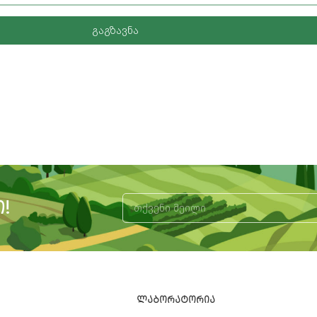
გაგზავნა
!
Alternative:
ᲚᲐᲑᲝᲠᲐᲢᲝᲠᲘᲐ