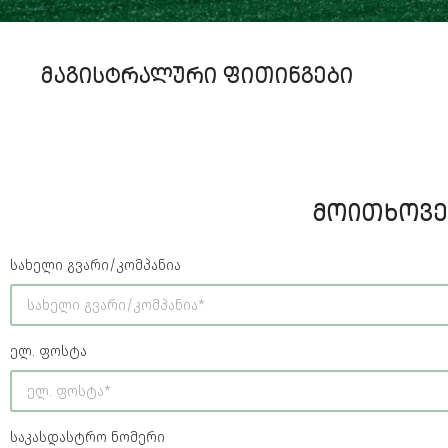
ᲛᲐᲒᲘᲡᲢᲠᲐᲚᲣᲠᲘ ᲤᲘᲗᲘᲜᲒᲔᲑᲘ
ᲛᲝᲘᲗᲮᲝᲕᲔ 
სახელი გვარი/კომპანია
ელ. ფოსტა
საკასდასტრო ნომერი