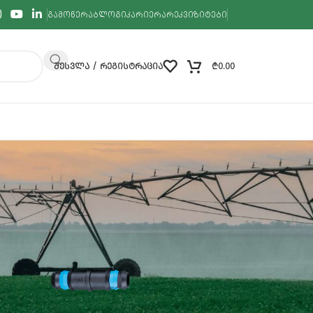
ᲒᲐᲛᲝᲬᲔᲠᲐ
ᲑᲚᲝᲒᲘ
ᲙᲐᲠᲘᲔᲠᲐ
ᲠᲔᲙᲕᲘᲖᲘᲢᲔᲑᲘ
ᲨᲔᲡᲕᲚᲐ / ᲠᲔᲒᲘᲡᲢᲠᲐᲪᲘᲐ
₾
0.00