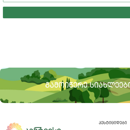
Alternative:
ᲒᲐᲛᲝᲘᲬᲔᲠᲔ ᲡᲘᲐᲮᲚᲔᲔᲑᲘ
ᲞᲔᲡᲢᲘᲪᲘᲓᲔᲑᲘ