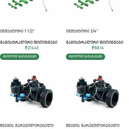
ᲘᲜᲟᲔᲥᲢᲝᲠᲘ 1 1/2″
ᲘᲜᲟᲔᲥᲢᲝᲠᲘ 3/4″
ᲛᲐᲒᲘᲡᲢᲠᲐᲚᲣᲠᲘ ᲤᲘᲗᲘᲜᲒᲔᲑᲘ
ᲛᲐᲒᲘᲡᲢᲠᲐᲚᲣᲠᲘ ᲤᲘᲗᲘᲜᲒᲔᲑᲘ
₾
214.43
₾
68.14
ᲛᲮᲝᲚᲝᲓ ᲛᲐᲦᲐᲖᲘᲔᲑᲨᲘ
ᲛᲮᲝᲚᲝᲓ ᲛᲐᲦᲐᲖᲘᲔᲑᲨᲘ
ᲬᲜᲔᲕᲘᲡ ᲛᲐᲠᲔᲒᲣᲚᲘᲠᲔᲑᲔᲚᲘ
ᲬᲜᲔᲕᲘᲡ ᲛᲐᲠᲔᲒᲣᲚᲘᲠᲔᲑᲔᲚᲘ