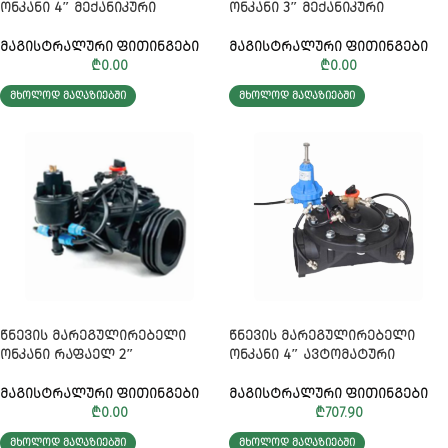
ᲝᲜᲙᲐᲜᲘ 4″ ᲛᲔᲥᲐᲜᲘᲙᲣᲠᲘ
ᲝᲜᲙᲐᲜᲘ 3″ ᲛᲔᲥᲐᲜᲘᲙᲣᲠᲘ
ᲛᲐᲒᲘᲡᲢᲠᲐᲚᲣᲠᲘ ᲤᲘᲗᲘᲜᲒᲔᲑᲘ
ᲛᲐᲒᲘᲡᲢᲠᲐᲚᲣᲠᲘ ᲤᲘᲗᲘᲜᲒᲔᲑᲘ
₾
0.00
₾
0.00
ᲛᲮᲝᲚᲝᲓ ᲛᲐᲦᲐᲖᲘᲔᲑᲨᲘ
ᲛᲮᲝᲚᲝᲓ ᲛᲐᲦᲐᲖᲘᲔᲑᲨᲘ
ᲬᲜᲔᲕᲘᲡ ᲛᲐᲠᲔᲒᲣᲚᲘᲠᲔᲑᲔᲚᲘ
ᲬᲜᲔᲕᲘᲡ ᲛᲐᲠᲔᲒᲣᲚᲘᲠᲔᲑᲔᲚᲘ
ᲝᲜᲙᲐᲜᲘ ᲠᲐᲤᲐᲔᲚ 2″
ᲝᲜᲙᲐᲜᲘ 4″ ᲐᲕᲢᲝᲛᲐᲢᲣᲠᲘ
ᲛᲐᲒᲘᲡᲢᲠᲐᲚᲣᲠᲘ ᲤᲘᲗᲘᲜᲒᲔᲑᲘ
ᲛᲐᲒᲘᲡᲢᲠᲐᲚᲣᲠᲘ ᲤᲘᲗᲘᲜᲒᲔᲑᲘ
₾
0.00
₾
707.90
ᲛᲮᲝᲚᲝᲓ ᲛᲐᲦᲐᲖᲘᲔᲑᲨᲘ
ᲛᲮᲝᲚᲝᲓ ᲛᲐᲦᲐᲖᲘᲔᲑᲨᲘ