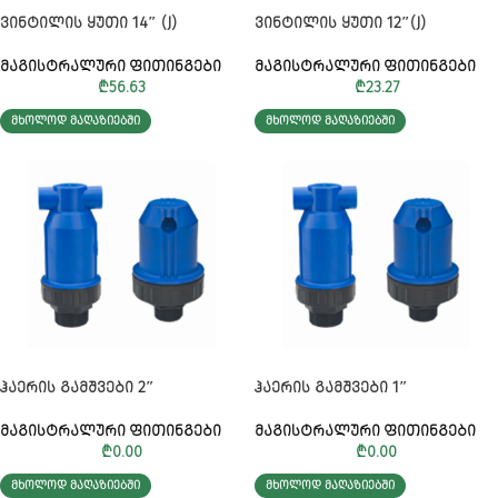
ᲕᲘᲜᲢᲘᲚᲘᲡ ᲧᲣᲗᲘ 14″ (J)
ᲕᲘᲜᲢᲘᲚᲘᲡ ᲧᲣᲗᲘ 12″(J)
ᲛᲐᲒᲘᲡᲢᲠᲐᲚᲣᲠᲘ ᲤᲘᲗᲘᲜᲒᲔᲑᲘ
ᲛᲐᲒᲘᲡᲢᲠᲐᲚᲣᲠᲘ ᲤᲘᲗᲘᲜᲒᲔᲑᲘ
₾
56.63
₾
23.27
ᲛᲮᲝᲚᲝᲓ ᲛᲐᲦᲐᲖᲘᲔᲑᲨᲘ
ᲛᲮᲝᲚᲝᲓ ᲛᲐᲦᲐᲖᲘᲔᲑᲨᲘ
ᲰᲐᲔᲠᲘᲡ ᲒᲐᲛᲨᲕᲔᲑᲘ 2″
ᲰᲐᲔᲠᲘᲡ ᲒᲐᲛᲨᲕᲔᲑᲘ 1″
ᲛᲐᲒᲘᲡᲢᲠᲐᲚᲣᲠᲘ ᲤᲘᲗᲘᲜᲒᲔᲑᲘ
ᲛᲐᲒᲘᲡᲢᲠᲐᲚᲣᲠᲘ ᲤᲘᲗᲘᲜᲒᲔᲑᲘ
₾
0.00
₾
0.00
ᲛᲮᲝᲚᲝᲓ ᲛᲐᲦᲐᲖᲘᲔᲑᲨᲘ
ᲛᲮᲝᲚᲝᲓ ᲛᲐᲦᲐᲖᲘᲔᲑᲨᲘ