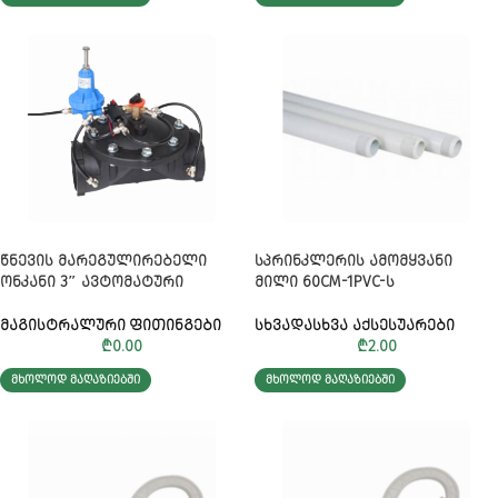
ᲬᲜᲔᲕᲘᲡ ᲛᲐᲠᲔᲒᲣᲚᲘᲠᲔᲑᲔᲚᲘ
ᲡᲞᲠᲘᲜᲙᲚᲔᲠᲘᲡ ᲐᲛᲝᲛᲧᲕᲐᲜᲘ
ᲝᲜᲙᲐᲜᲘ 3″ ᲐᲕᲢᲝᲛᲐᲢᲣᲠᲘ
ᲛᲘᲚᲘ 60CM-1PVC-Ს
ᲛᲐᲒᲘᲡᲢᲠᲐᲚᲣᲠᲘ ᲤᲘᲗᲘᲜᲒᲔᲑᲘ
ᲡᲮᲕᲐᲓᲐᲡᲮᲕᲐ ᲐᲥᲡᲔᲡᲣᲐᲠᲔᲑᲘ
₾
0.00
₾
2.00
ᲛᲮᲝᲚᲝᲓ ᲛᲐᲦᲐᲖᲘᲔᲑᲨᲘ
ᲛᲮᲝᲚᲝᲓ ᲛᲐᲦᲐᲖᲘᲔᲑᲨᲘ