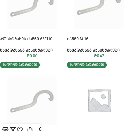
ᲞᲚᲐᲡᲢᲛᲐᲡᲘᲡ ᲥᲐᲜᲩᲘ 63*110
ᲥᲐᲜᲩᲘ M 16
ᲡᲮᲕᲐᲓᲐᲡᲮᲕᲐ ᲐᲥᲡᲔᲡᲣᲐᲠᲔᲑᲘ
ᲡᲮᲕᲐᲓᲐᲡᲮᲕᲐ ᲐᲥᲡᲔᲡᲣᲐᲠᲔᲑᲘ
₾
0.00
₾
0.42
ᲛᲮᲝᲚᲝᲓ ᲛᲐᲦᲐᲖᲘᲔᲑᲨᲘ
ᲛᲮᲝᲚᲝᲓ ᲛᲐᲦᲐᲖᲘᲔᲑᲨᲘ