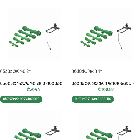
ᲘᲜᲟᲔᲥᲢᲝᲠᲘ 2*
ᲘᲜᲟᲔᲥᲢᲝᲠᲘ 1″
ᲛᲐᲒᲘᲡᲢᲠᲐᲚᲣᲠᲘ ᲤᲘᲗᲘᲜᲒᲔᲑᲘ
ᲛᲐᲒᲘᲡᲢᲠᲐᲚᲣᲠᲘ ᲤᲘᲗᲘᲜᲒᲔᲑᲘ
₾
269.41
₾
160.82
ᲛᲮᲝᲚᲝᲓ ᲛᲐᲦᲐᲖᲘᲔᲑᲨᲘ
ᲛᲮᲝᲚᲝᲓ ᲛᲐᲦᲐᲖᲘᲔᲑᲨᲘ