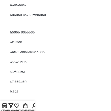
ᲒᲐᲓᲐᲮᲓᲐ
ᲬᲔᲡᲔᲑᲘ ᲓᲐ ᲞᲘᲠᲝᲑᲔᲑᲘ
ᲩᲕᲔᲜᲡ ᲨᲔᲡᲐᲮᲔᲑ
ᲑᲚᲝᲒᲘ
ᲐᲒᲠᲝ ᲙᲝᲜᲡᲣᲚᲢᲐᲪᲘᲐ
ᲐᲙᲐᲓᲔᲛᲘᲐ
ᲙᲐᲠᲘᲔᲠᲐ
ᲙᲝᲜᲢᲐᲥᲢᲘ
MSDS
ᲛᲐᲦᲐᲖᲘᲐ
ᲤᲘᲚᲢᲠᲔᲑᲘ
ᲡᲣᲠᲕᲘᲚᲔᲑᲘ
ᲙᲐᲚᲐᲗᲘ
ᲩᲔᲛᲘ ᲐᲜᲒᲐᲠᲘᲨᲘ