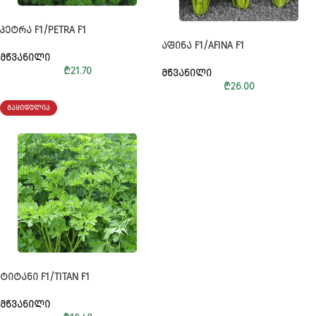
ᲞᲔᲢᲠᲐ F1/PETRA F1
ᲐᲤᲘᲜᲐ F1/AFINA F1
ᲛᲬᲕᲐᲜᲘᲚᲘ
₾
21.70
ᲛᲬᲕᲐᲜᲘᲚᲘ
₾
26.00
ᲒᲐᲧᲘᲓᲣᲚᲘᲐ
ᲢᲘᲢᲐᲜᲘ F1/TITAN F1
ᲛᲬᲕᲐᲜᲘᲚᲘ