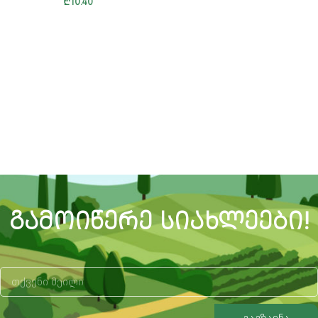
₾
10.40
ᲒᲐᲛᲝᲘᲬᲔᲠᲔ ᲡᲘᲐᲮᲚᲔᲔᲑᲘ!
გაგზავნა