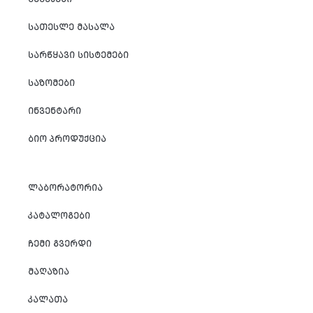
ᲡᲐᲗᲔᲡᲚᲔ ᲛᲐᲡᲐᲚᲐ
ᲡᲐᲠᲬᲧᲐᲕᲘ ᲡᲘᲡᲢᲔᲛᲔᲑᲘ
ᲡᲐᲖᲝᲛᲔᲑᲘ
ᲘᲜᲕᲔᲜᲢᲐᲠᲘ
ᲑᲘᲝ ᲞᲠᲝᲓᲣᲥᲪᲘᲐ
ᲚᲐᲑᲝᲠᲐᲢᲝᲠᲘᲐ
ᲙᲐᲢᲐᲚᲝᲒᲔᲑᲘ
ᲩᲔᲛᲘ ᲒᲕᲔᲠᲓᲘ
ᲛᲐᲦᲐᲖᲘᲐ
ᲙᲐᲚᲐᲗᲐ