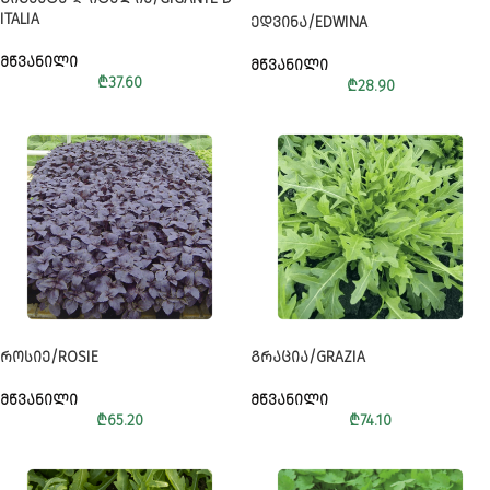
ITALIA
ᲔᲓᲕᲘᲜᲐ/EDWINA
ᲛᲬᲕᲐᲜᲘᲚᲘ
ᲛᲬᲕᲐᲜᲘᲚᲘ
₾
37.60
₾
28.90
ᲠᲝᲡᲘᲔ/ROSIE
ᲒᲠᲐᲪᲘᲐ/GRAZIA
ᲛᲬᲕᲐᲜᲘᲚᲘ
ᲛᲬᲕᲐᲜᲘᲚᲘ
₾
65.20
₾
74.10