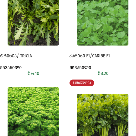
ᲢᲠᲘᲪᲘᲐ/ TRICIA
ᲙᲐᲠᲘᲑᲔ F1/CARIBE F1
ᲛᲬᲕᲐᲜᲘᲚᲘ
ᲛᲬᲕᲐᲜᲘᲚᲘ
₾
74.10
₾
8.20
ᲒᲐᲧᲘᲓᲣᲚᲘᲐ