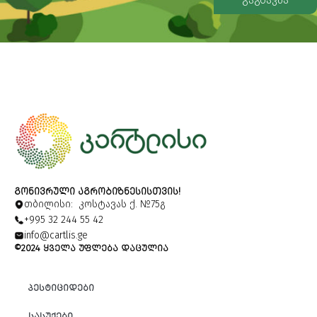
Alternative:
ᲒᲝᲜᲘᲕᲠᲣᲚᲘ ᲐᲒᲠᲝᲑᲘᲖᲜᲔᲡᲘᲡᲗᲕᲘᲡ!
თბილისი: კოსტავას ქ. №75გ
+995 32 244 55 42
info@cartlis.ge
©2024 ᲧᲕᲔᲚᲐ ᲣᲤᲚᲔᲑᲐ ᲓᲐᲪᲣᲚᲘᲐ
ᲞᲔᲡᲢᲘᲪᲘᲓᲔᲑᲘ
ᲡᲐᲡᲣᲥᲔᲑᲘ