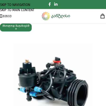
SKIP TO NAVIGATION
SKIP TO MAIN CONTENT
ᲛᲔᲜᲘᲣ
ᲛᲮᲝᲚᲝᲓ ᲛᲐᲦᲐᲖᲘᲔᲑᲨ
Ი