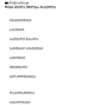
info@cartlis.ge
©2024 ᲧᲕᲔᲚᲐ ᲣᲤᲚᲔᲑᲐ ᲓᲐᲪᲣᲚᲘᲐ
ᲞᲔᲡᲢᲘᲪᲘᲓᲔᲑᲘ
ᲡᲐᲡᲣᲥᲔᲑᲘ
ᲡᲐᲗᲔᲡᲚᲔ ᲛᲐᲡᲐᲚᲐ
ᲡᲐᲠᲬᲧᲐᲕᲘ ᲡᲘᲡᲢᲔᲛᲔᲑᲘ
ᲡᲐᲖᲝᲛᲔᲑᲘ
ᲘᲜᲕᲔᲜᲢᲐᲠᲘ
ᲑᲘᲝ ᲞᲠᲝᲓᲣᲥᲪᲘᲐ
ᲚᲐᲑᲝᲠᲐᲢᲝᲠᲘᲐ
ᲙᲐᲢᲐᲚᲝᲒᲔᲑᲘ