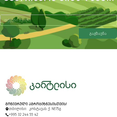
გაგზავნა
Alternative:
ᲒᲝᲜᲘᲕᲠᲣᲚᲘ ᲐᲒᲠᲝᲑᲘᲖᲜᲔᲡᲘᲡᲗᲕᲘᲡ!
თბილისი: კოსტავას ქ. №75გ
+995 32 244 55 42