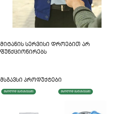
ᲛᲘᲢᲐᲜᲘᲡ ᲡᲔᲠᲕᲘᲡᲘ ᲓᲠᲝᲔᲑᲘᲗ ᲐᲠ
ᲤᲣᲜᲥᲪᲘᲝᲜᲘᲠᲔᲑᲡ
მსგავსი პროდუქტები
ᲛᲮᲝᲚᲝᲓ ᲛᲐᲦᲐᲖᲘᲔᲑᲨᲘ
ᲛᲮᲝᲚᲝᲓ ᲛᲐᲦᲐᲖᲘᲔᲑᲨᲘ