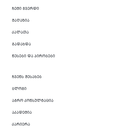
ᲩᲔᲛᲘ ᲒᲕᲔᲠᲓᲘ
ᲛᲐᲦᲐᲖᲘᲐ
ᲙᲐᲚᲐᲗᲐ
ᲒᲐᲓᲐᲮᲓᲐ
ᲬᲔᲡᲔᲑᲘ ᲓᲐ ᲞᲘᲠᲝᲑᲔᲑᲘ
ᲩᲕᲔᲜᲡ ᲨᲔᲡᲐᲮᲔᲑ
ᲑᲚᲝᲒᲘ
ᲐᲒᲠᲝ ᲙᲝᲜᲡᲣᲚᲢᲐᲪᲘᲐ
ᲐᲙᲐᲓᲔᲛᲘᲐ
ᲙᲐᲠᲘᲔᲠᲐ