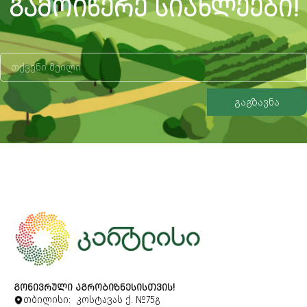
ᲒᲐᲛᲝᲘᲬᲔᲠᲔ ᲡᲘᲐᲮᲚᲔᲔᲑᲘ!
გაგზავნა
Alternative:
ᲒᲝᲜᲘᲕᲠᲣᲚᲘ ᲐᲒᲠᲝᲑᲘᲖᲜᲔᲡᲘᲡᲗᲕᲘᲡ!
თბილისი: კოსტავას ქ. №75გ