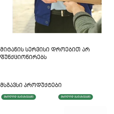
ᲛᲘᲢᲐᲜᲘᲡ ᲡᲔᲠᲕᲘᲡᲘ ᲓᲠᲝᲔᲑᲘᲗ ᲐᲠ
ᲤᲣᲜᲥᲪᲘᲝᲜᲘᲠᲔᲑᲡ
მსგავსი პროდუქტები
ᲛᲮᲝᲚᲝᲓ ᲛᲐᲦᲐᲖᲘᲔᲑᲨᲘ
ᲛᲮᲝᲚᲝᲓ ᲛᲐᲦᲐᲖᲘᲔᲑᲨᲘ