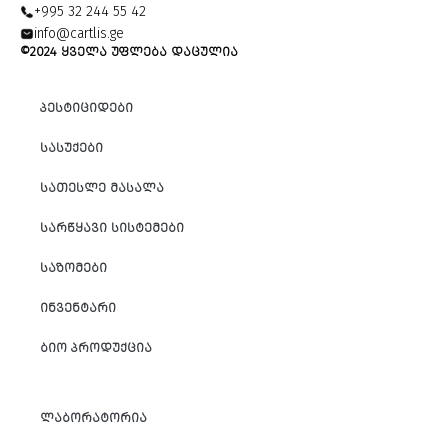
+995 32 244 55 42
info@cartlis.ge
©2024 ᲧᲕᲔᲚᲐ ᲣᲤᲚᲔᲑᲐ ᲓᲐᲪᲣᲚᲘᲐ
ᲞᲔᲡᲢᲘᲪᲘᲓᲔᲑᲘ
ᲡᲐᲡᲣᲥᲔᲑᲘ
ᲡᲐᲗᲔᲡᲚᲔ ᲛᲐᲡᲐᲚᲐ
ᲡᲐᲠᲬᲧᲐᲕᲘ ᲡᲘᲡᲢᲔᲛᲔᲑᲘ
ᲡᲐᲖᲝᲛᲔᲑᲘ
ᲘᲜᲕᲔᲜᲢᲐᲠᲘ
ᲑᲘᲝ ᲞᲠᲝᲓᲣᲥᲪᲘᲐ
ᲚᲐᲑᲝᲠᲐᲢᲝᲠᲘᲐ