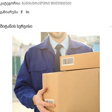
კატეგორია:
ᲛᲐᲒᲘᲡᲢᲠᲐᲚᲣᲠᲘ ᲤᲘᲗᲘᲜᲒᲔᲑᲘ
გაზიარება:
მიტანის სერვისი