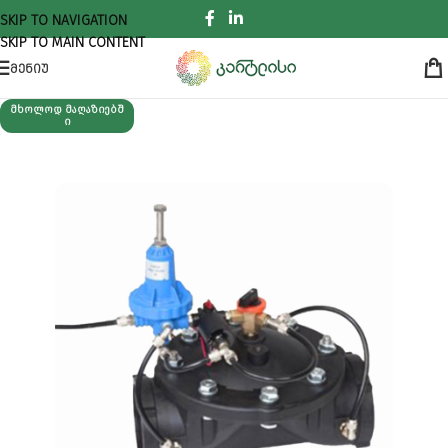
SKIP TO NAVIGATION
SKIP TO MAIN CONTENT
ᲛᲔᲜᲘᲣ
ᲛᲮᲝᲚᲝᲓ ᲛᲐᲦᲐᲖᲘᲔᲑᲨ
Ი