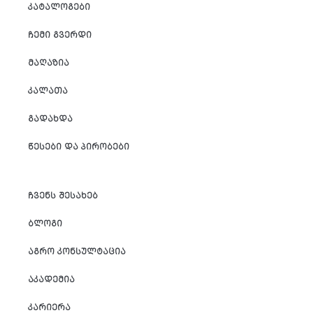
ᲙᲐᲢᲐᲚᲝᲒᲔᲑᲘ
ᲩᲔᲛᲘ ᲒᲕᲔᲠᲓᲘ
ᲛᲐᲦᲐᲖᲘᲐ
ᲙᲐᲚᲐᲗᲐ
ᲒᲐᲓᲐᲮᲓᲐ
ᲬᲔᲡᲔᲑᲘ ᲓᲐ ᲞᲘᲠᲝᲑᲔᲑᲘ
ᲩᲕᲔᲜᲡ ᲨᲔᲡᲐᲮᲔᲑ
ᲑᲚᲝᲒᲘ
ᲐᲒᲠᲝ ᲙᲝᲜᲡᲣᲚᲢᲐᲪᲘᲐ
ᲐᲙᲐᲓᲔᲛᲘᲐ
ᲙᲐᲠᲘᲔᲠᲐ