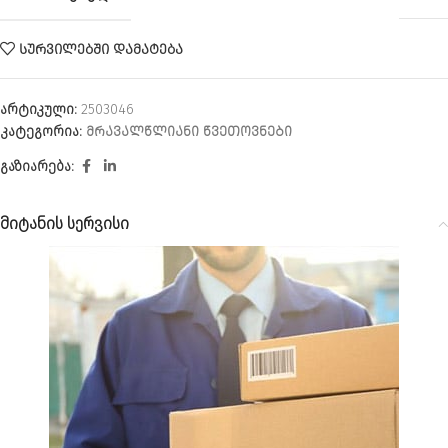
ᲡᲣᲠᲕᲘᲚᲔᲑᲨᲘ ᲓᲐᲛᲐᲢᲔᲑᲐ
არტიკული:
2503046
კატეგორია:
ᲛᲠᲐᲕᲐᲚᲬᲚᲘᲐᲜᲘ ᲬᲕᲔᲗᲝᲕᲜᲔᲑᲘ
გაზიარება:
მიტანის სერვისი