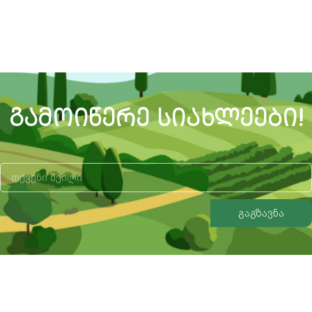
ᲒᲐᲛᲝᲘᲬᲔᲠᲔ ᲡᲘᲐᲮᲚᲔᲔᲑᲘ!
გაგზავნა
Alternative: