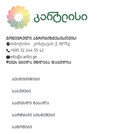
ᲒᲝᲜᲘᲕᲠᲣᲚᲘ ᲐᲒᲠᲝᲑᲘᲖᲜᲔᲡᲘᲡᲗᲕᲘᲡ!
თბილისი: კოსტავას ქ. №75გ
+995 32 244 55 42
info@cartlis.ge
©2024 ᲧᲕᲔᲚᲐ ᲣᲤᲚᲔᲑᲐ ᲓᲐᲪᲣᲚᲘᲐ
ᲞᲔᲡᲢᲘᲪᲘᲓᲔᲑᲘ
ᲡᲐᲡᲣᲥᲔᲑᲘ
ᲡᲐᲗᲔᲡᲚᲔ ᲛᲐᲡᲐᲚᲐ
ᲡᲐᲠᲬᲧᲐᲕᲘ ᲡᲘᲡᲢᲔᲛᲔᲑᲘ
ᲡᲐᲖᲝᲛᲔᲑᲘ