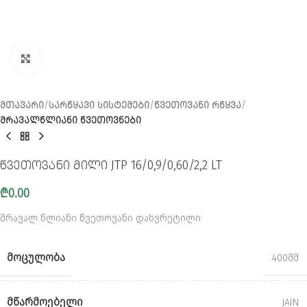
CLICK TO ENLARGE
ᲛᲗᲐᲕᲐᲠᲘ
ᲡᲐᲠᲬᲧᲐᲕᲘ ᲡᲘᲡᲢᲔᲛᲔᲑᲘ
ᲬᲕᲔᲗᲝᲕᲐᲜᲘ ᲠᲬᲧᲕᲐ
ᲛᲠᲐᲕᲐᲚᲬᲚᲘᲐᲜᲘ ᲬᲕᲔᲗᲝᲕᲜᲔᲑᲘ
წვეთოვანი მილი JTP 16/0,9/0,60/2,2 LT
₾
0.00
მრავალ წლიანი წვეთოვანი დახვრეტილი
ᲛᲝᲪᲣᲚᲝᲑᲐ
400მმ
ᲛᲬᲐᲠᲛᲝᲔᲑᲔᲚᲘ
JAIN