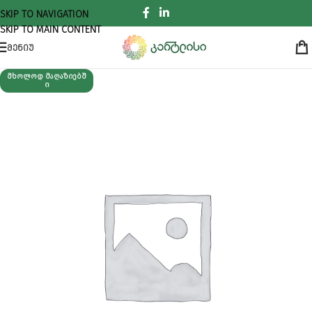
SKIP TO NAVIGATION
SKIP TO MAIN CONTENT
ᲛᲔᲜᲘᲣ
ᲛᲮᲝᲚᲝᲓ ᲛᲐᲦᲐᲖᲘᲔᲑᲨ
Ი