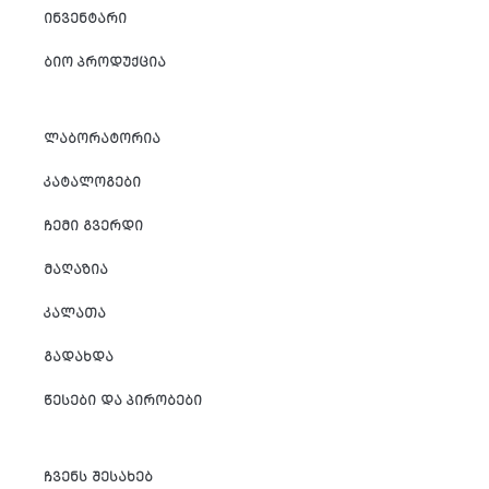
ᲘᲜᲕᲔᲜᲢᲐᲠᲘ
ᲑᲘᲝ ᲞᲠᲝᲓᲣᲥᲪᲘᲐ
ᲚᲐᲑᲝᲠᲐᲢᲝᲠᲘᲐ
ᲙᲐᲢᲐᲚᲝᲒᲔᲑᲘ
ᲩᲔᲛᲘ ᲒᲕᲔᲠᲓᲘ
ᲛᲐᲦᲐᲖᲘᲐ
ᲙᲐᲚᲐᲗᲐ
ᲒᲐᲓᲐᲮᲓᲐ
ᲬᲔᲡᲔᲑᲘ ᲓᲐ ᲞᲘᲠᲝᲑᲔᲑᲘ
ᲩᲕᲔᲜᲡ ᲨᲔᲡᲐᲮᲔᲑ