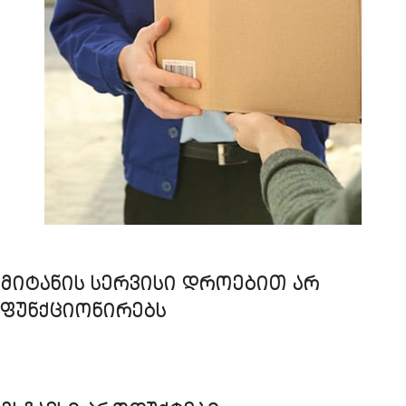
ᲛᲘᲢᲐᲜᲘᲡ ᲡᲔᲠᲕᲘᲡᲘ ᲓᲠᲝᲔᲑᲘᲗ ᲐᲠ
ᲤᲣᲜᲥᲪᲘᲝᲜᲘᲠᲔᲑᲡ