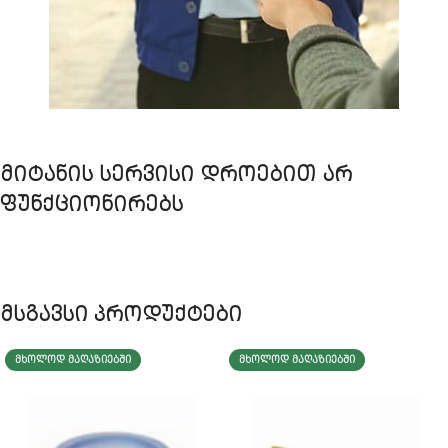
ᲛᲘᲢᲐᲜᲘᲡ ᲡᲔᲠᲕᲘᲡᲘ ᲓᲠᲝᲔᲑᲘᲗ ᲐᲠ
ᲤᲣᲜᲥᲪᲘᲝᲜᲘᲠᲔᲑᲡ
მსგავსი პროდუქტები
ᲛᲮᲝᲚᲝᲓ ᲛᲐᲦᲐᲖᲘᲔᲑᲨᲘ
ᲛᲮᲝᲚᲝᲓ ᲛᲐᲦᲐᲖᲘᲔᲑᲨᲘ