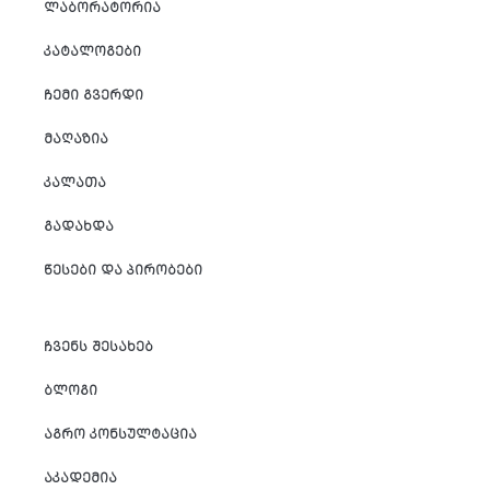
ᲚᲐᲑᲝᲠᲐᲢᲝᲠᲘᲐ
ᲙᲐᲢᲐᲚᲝᲒᲔᲑᲘ
ᲩᲔᲛᲘ ᲒᲕᲔᲠᲓᲘ
ᲛᲐᲦᲐᲖᲘᲐ
ᲙᲐᲚᲐᲗᲐ
ᲒᲐᲓᲐᲮᲓᲐ
ᲬᲔᲡᲔᲑᲘ ᲓᲐ ᲞᲘᲠᲝᲑᲔᲑᲘ
ᲩᲕᲔᲜᲡ ᲨᲔᲡᲐᲮᲔᲑ
ᲑᲚᲝᲒᲘ
ᲐᲒᲠᲝ ᲙᲝᲜᲡᲣᲚᲢᲐᲪᲘᲐ
ᲐᲙᲐᲓᲔᲛᲘᲐ