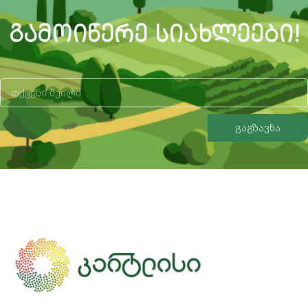
ᲒᲐᲛᲝᲘᲬᲔᲠᲔ ᲡᲘᲐᲮᲚᲔᲔᲑᲘ!
გაგზავნა
Alternative: