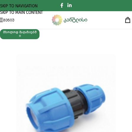
SKIP TO NAVIGATION
SKIP TO MAIN CONTENT
ᲛᲔᲜᲘᲣ
ᲛᲮᲝᲚᲝᲓ ᲛᲐᲦᲐᲖᲘᲔᲑᲨ
Ი