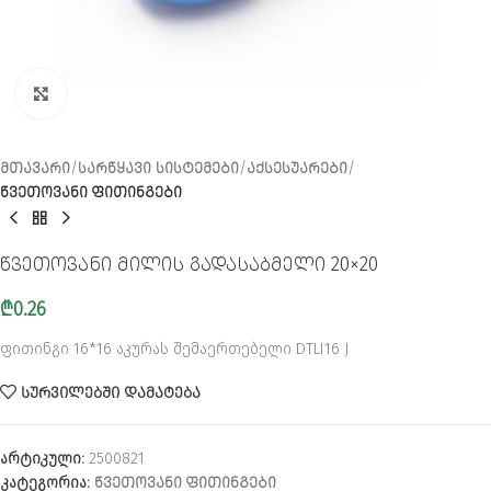
CLICK TO ENLARGE
ᲛᲗᲐᲕᲐᲠᲘ
ᲡᲐᲠᲬᲧᲐᲕᲘ ᲡᲘᲡᲢᲔᲛᲔᲑᲘ
ᲐᲥᲡᲔᲡᲣᲐᲠᲔᲑᲘ
ᲬᲕᲔᲗᲝᲕᲐᲜᲘ ᲤᲘᲗᲘᲜᲒᲔᲑᲘ
წვეთოვანი მილის გადასაბმელი 20×20
₾
0.26
ფითინგი 16*16 აკურას შემაერთებელი DTLI16 J
ᲡᲣᲠᲕᲘᲚᲔᲑᲨᲘ ᲓᲐᲛᲐᲢᲔᲑᲐ
არტიკული:
2500821
კატეგორია:
ᲬᲕᲔᲗᲝᲕᲐᲜᲘ ᲤᲘᲗᲘᲜᲒᲔᲑᲘ