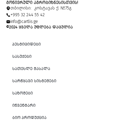
ᲒᲝᲜᲘᲕᲠᲣᲚᲘ ᲐᲒᲠᲝᲑᲘᲖᲜᲔᲡᲘᲡᲗᲕᲘᲡ!
თბილისი: კოსტავას ქ. №75გ
+995 32 244 55 42
info@cartlis.ge
©2024 ᲧᲕᲔᲚᲐ ᲣᲤᲚᲔᲑᲐ ᲓᲐᲪᲣᲚᲘᲐ
ᲞᲔᲡᲢᲘᲪᲘᲓᲔᲑᲘ
ᲡᲐᲡᲣᲥᲔᲑᲘ
ᲡᲐᲗᲔᲡᲚᲔ ᲛᲐᲡᲐᲚᲐ
ᲡᲐᲠᲬᲧᲐᲕᲘ ᲡᲘᲡᲢᲔᲛᲔᲑᲘ
ᲡᲐᲖᲝᲛᲔᲑᲘ
ᲘᲜᲕᲔᲜᲢᲐᲠᲘ
ᲑᲘᲝ ᲞᲠᲝᲓᲣᲥᲪᲘᲐ