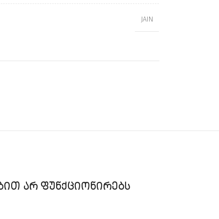
JAIN
ᲑᲘᲗ ᲐᲠ ᲤᲣᲜᲥᲪᲘᲝᲜᲘᲠᲔᲑᲡ