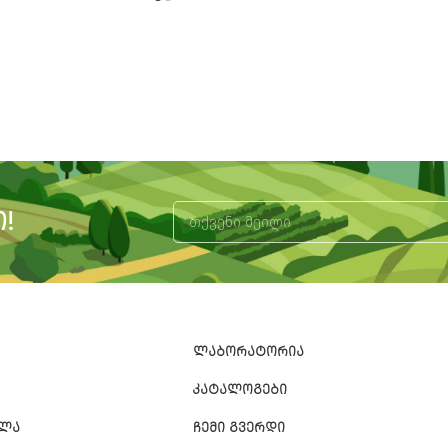
!
Alternative:
ᲚᲐᲑᲝᲠᲐᲢᲝᲠᲘᲐ
ᲙᲐᲢᲐᲚᲝᲒᲔᲑᲘ
ᲐᲚᲐ
ᲩᲔᲛᲘ ᲒᲕᲔᲠᲓᲘ