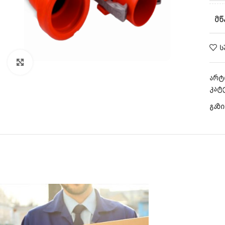
ᲛᲬ
Ს
CLICK TO ENLARGE
არტ
კატ
გაზი