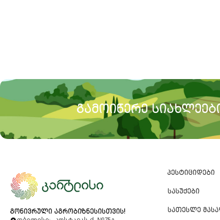
ᲒᲐᲛᲝᲘᲬᲔᲠᲔ ᲡᲘᲐᲮᲚᲔᲔᲑᲘ
ᲞᲔᲡᲢᲘᲪᲘᲓᲔᲑᲘ
ᲡᲐᲡᲣᲥᲔᲑᲘ
ᲡᲐᲗᲔᲡᲚᲔ ᲛᲐᲡ
ᲒᲝᲜᲘᲕᲠᲣᲚᲘ ᲐᲒᲠᲝᲑᲘᲖᲜᲔᲡᲘᲡᲗᲕᲘᲡ!