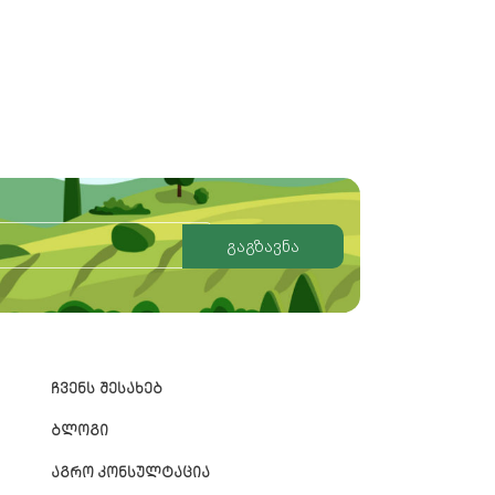
გაგზავნა
ᲩᲕᲔᲜᲡ ᲨᲔᲡᲐᲮᲔᲑ
ᲑᲚᲝᲒᲘ
ᲐᲒᲠᲝ ᲙᲝᲜᲡᲣᲚᲢᲐᲪᲘᲐ