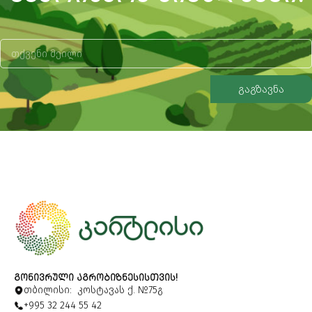
გაგზავნა
Alternative:
ᲒᲝᲜᲘᲕᲠᲣᲚᲘ ᲐᲒᲠᲝᲑᲘᲖᲜᲔᲡᲘᲡᲗᲕᲘᲡ!
თბილისი: კოსტავას ქ. №75გ
+995 32 244 55 42