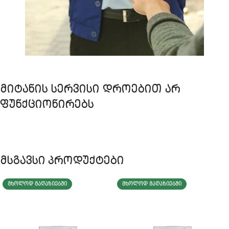
ᲛᲘᲢᲐᲜᲘᲡ ᲡᲔᲠᲕᲘᲡᲘ ᲓᲠᲝᲔᲑᲘᲗ ᲐᲠ
ᲤᲣᲜᲥᲪᲘᲝᲜᲘᲠᲔᲑᲡ
მსგავსი პროდუქტები
ᲛᲮᲝᲚᲝᲓ ᲛᲐᲦᲐᲖᲘᲔᲑᲨᲘ
ᲛᲮᲝᲚᲝᲓ ᲛᲐᲦᲐᲖᲘᲔᲑᲨᲘ