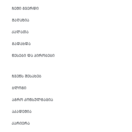
ᲩᲔᲛᲘ ᲒᲕᲔᲠᲓᲘ
ᲛᲐᲦᲐᲖᲘᲐ
ᲙᲐᲚᲐᲗᲐ
ᲒᲐᲓᲐᲮᲓᲐ
ᲬᲔᲡᲔᲑᲘ ᲓᲐ ᲞᲘᲠᲝᲑᲔᲑᲘ
ᲩᲕᲔᲜᲡ ᲨᲔᲡᲐᲮᲔᲑ
ᲑᲚᲝᲒᲘ
ᲐᲒᲠᲝ ᲙᲝᲜᲡᲣᲚᲢᲐᲪᲘᲐ
ᲐᲙᲐᲓᲔᲛᲘᲐ
ᲙᲐᲠᲘᲔᲠᲐ