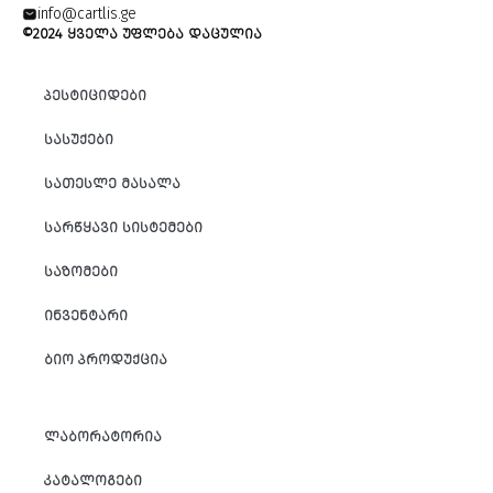
info@cartlis.ge
©2024 ᲧᲕᲔᲚᲐ ᲣᲤᲚᲔᲑᲐ ᲓᲐᲪᲣᲚᲘᲐ
ᲞᲔᲡᲢᲘᲪᲘᲓᲔᲑᲘ
ᲡᲐᲡᲣᲥᲔᲑᲘ
ᲡᲐᲗᲔᲡᲚᲔ ᲛᲐᲡᲐᲚᲐ
ᲡᲐᲠᲬᲧᲐᲕᲘ ᲡᲘᲡᲢᲔᲛᲔᲑᲘ
ᲡᲐᲖᲝᲛᲔᲑᲘ
ᲘᲜᲕᲔᲜᲢᲐᲠᲘ
ᲑᲘᲝ ᲞᲠᲝᲓᲣᲥᲪᲘᲐ
ᲚᲐᲑᲝᲠᲐᲢᲝᲠᲘᲐ
ᲙᲐᲢᲐᲚᲝᲒᲔᲑᲘ