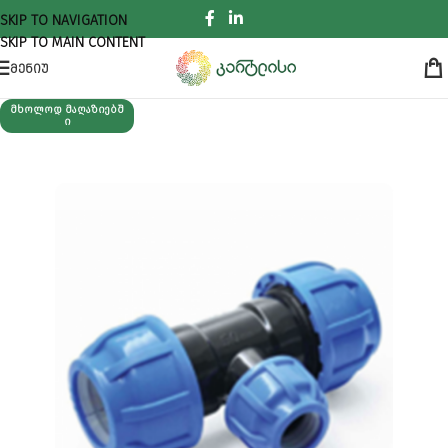
SKIP TO NAVIGATION
SKIP TO MAIN CONTENT
ᲛᲔᲜᲘᲣ
ᲛᲮᲝᲚᲝᲓ ᲛᲐᲦᲐᲖᲘᲔᲑᲨ
Ი