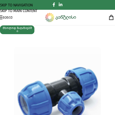
SKIP TO NAVIGATION
SKIP TO MAIN CONTENT
ᲛᲔᲜᲘᲣ
ᲛᲮᲝᲚᲝᲓ ᲛᲐᲦᲐᲖᲘᲔᲑᲨ
Ი