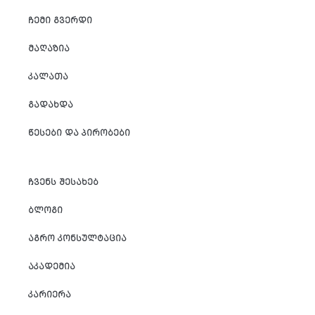
ᲩᲔᲛᲘ ᲒᲕᲔᲠᲓᲘ
ᲛᲐᲦᲐᲖᲘᲐ
ᲙᲐᲚᲐᲗᲐ
ᲒᲐᲓᲐᲮᲓᲐ
ᲬᲔᲡᲔᲑᲘ ᲓᲐ ᲞᲘᲠᲝᲑᲔᲑᲘ
ᲩᲕᲔᲜᲡ ᲨᲔᲡᲐᲮᲔᲑ
ᲑᲚᲝᲒᲘ
ᲐᲒᲠᲝ ᲙᲝᲜᲡᲣᲚᲢᲐᲪᲘᲐ
ᲐᲙᲐᲓᲔᲛᲘᲐ
ᲙᲐᲠᲘᲔᲠᲐ