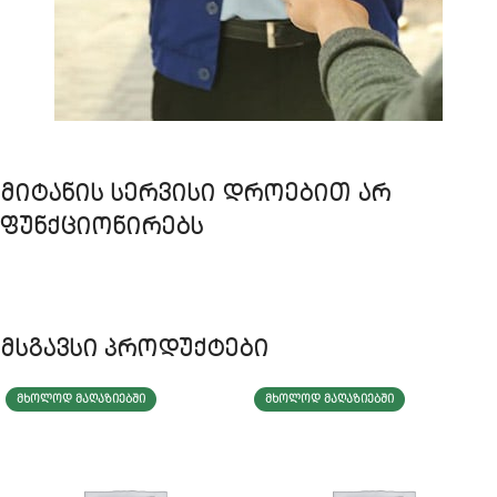
ᲛᲘᲢᲐᲜᲘᲡ ᲡᲔᲠᲕᲘᲡᲘ ᲓᲠᲝᲔᲑᲘᲗ ᲐᲠ
ᲤᲣᲜᲥᲪᲘᲝᲜᲘᲠᲔᲑᲡ
მსგავსი პროდუქტები
ᲛᲮᲝᲚᲝᲓ ᲛᲐᲦᲐᲖᲘᲔᲑᲨᲘ
ᲛᲮᲝᲚᲝᲓ ᲛᲐᲦᲐᲖᲘᲔᲑᲨᲘ