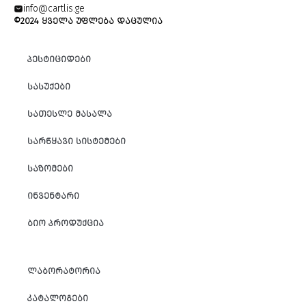
info@cartlis.ge
©2024 ᲧᲕᲔᲚᲐ ᲣᲤᲚᲔᲑᲐ ᲓᲐᲪᲣᲚᲘᲐ
ᲞᲔᲡᲢᲘᲪᲘᲓᲔᲑᲘ
ᲡᲐᲡᲣᲥᲔᲑᲘ
ᲡᲐᲗᲔᲡᲚᲔ ᲛᲐᲡᲐᲚᲐ
ᲡᲐᲠᲬᲧᲐᲕᲘ ᲡᲘᲡᲢᲔᲛᲔᲑᲘ
ᲡᲐᲖᲝᲛᲔᲑᲘ
ᲘᲜᲕᲔᲜᲢᲐᲠᲘ
ᲑᲘᲝ ᲞᲠᲝᲓᲣᲥᲪᲘᲐ
ᲚᲐᲑᲝᲠᲐᲢᲝᲠᲘᲐ
ᲙᲐᲢᲐᲚᲝᲒᲔᲑᲘ