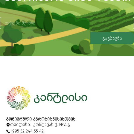
გაგზავნა
Alternative:
ᲒᲝᲜᲘᲕᲠᲣᲚᲘ ᲐᲒᲠᲝᲑᲘᲖᲜᲔᲡᲘᲡᲗᲕᲘᲡ!
თბილისი: კოსტავას ქ. №75გ
+995 32 244 55 42