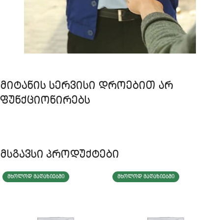
ᲛᲘᲢᲐᲜᲘᲡ ᲡᲔᲠᲕᲘᲡᲘ ᲓᲠᲝᲔᲑᲘᲗ ᲐᲠ
ᲤᲣᲜᲥᲪᲘᲝᲜᲘᲠᲔᲑᲡ
მსგავსი პროდუქტები
ᲛᲮᲝᲚᲝᲓ ᲛᲐᲦᲐᲖᲘᲔᲑᲨᲘ
ᲛᲮᲝᲚᲝᲓ ᲛᲐᲦᲐᲖᲘᲔᲑᲨᲘ