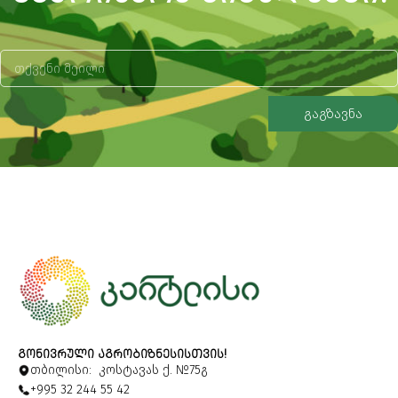
გაგზავნა
Alternative:
ᲒᲝᲜᲘᲕᲠᲣᲚᲘ ᲐᲒᲠᲝᲑᲘᲖᲜᲔᲡᲘᲡᲗᲕᲘᲡ!
თბილისი: კოსტავას ქ. №75გ
+995 32 244 55 42