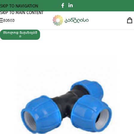
SKIP TO NAVIGATION
SKIP TO MAIN CONTENT
ᲛᲔᲜᲘᲣ
ᲛᲮᲝᲚᲝᲓ ᲛᲐᲦᲐᲖᲘᲔᲑᲨ
Ი