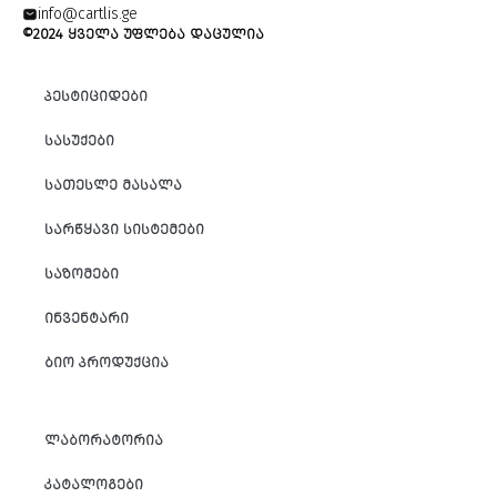
info@cartlis.ge
©2024 ᲧᲕᲔᲚᲐ ᲣᲤᲚᲔᲑᲐ ᲓᲐᲪᲣᲚᲘᲐ
ᲞᲔᲡᲢᲘᲪᲘᲓᲔᲑᲘ
ᲡᲐᲡᲣᲥᲔᲑᲘ
ᲡᲐᲗᲔᲡᲚᲔ ᲛᲐᲡᲐᲚᲐ
ᲡᲐᲠᲬᲧᲐᲕᲘ ᲡᲘᲡᲢᲔᲛᲔᲑᲘ
ᲡᲐᲖᲝᲛᲔᲑᲘ
ᲘᲜᲕᲔᲜᲢᲐᲠᲘ
ᲑᲘᲝ ᲞᲠᲝᲓᲣᲥᲪᲘᲐ
ᲚᲐᲑᲝᲠᲐᲢᲝᲠᲘᲐ
ᲙᲐᲢᲐᲚᲝᲒᲔᲑᲘ