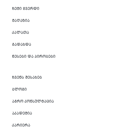
ᲩᲔᲛᲘ ᲒᲕᲔᲠᲓᲘ
ᲛᲐᲦᲐᲖᲘᲐ
ᲙᲐᲚᲐᲗᲐ
ᲒᲐᲓᲐᲮᲓᲐ
ᲬᲔᲡᲔᲑᲘ ᲓᲐ ᲞᲘᲠᲝᲑᲔᲑᲘ
ᲩᲕᲔᲜᲡ ᲨᲔᲡᲐᲮᲔᲑ
ᲑᲚᲝᲒᲘ
ᲐᲒᲠᲝ ᲙᲝᲜᲡᲣᲚᲢᲐᲪᲘᲐ
ᲐᲙᲐᲓᲔᲛᲘᲐ
ᲙᲐᲠᲘᲔᲠᲐ