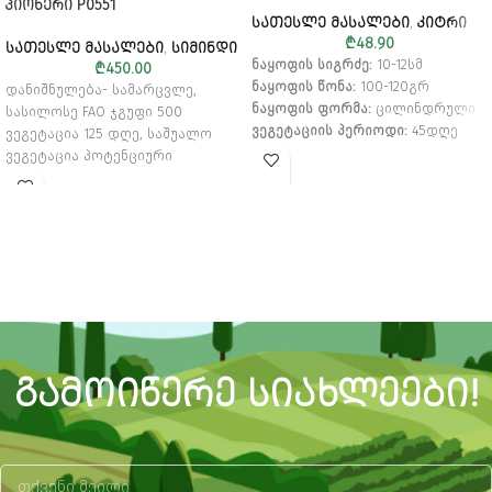
ᲞᲘᲝᲜᲔᲠᲘ P0551
ᲡᲐᲗᲔᲡᲚᲔ ᲛᲐᲡᲐᲚᲔᲑᲘ
,
ᲙᲘᲢᲠᲘ
₾
48.90
ᲡᲐᲗᲔᲡᲚᲔ ᲛᲐᲡᲐᲚᲔᲑᲘ
,
ᲡᲘᲛᲘᲜᲓᲘ
ნაყოფის სიგრძე:
10-12სმ
₾
450.00
ნაყოფის წონა:
100-120გრ
დანიშნულება- სამარცვლე,
ნაყოფის ფორმა:
ცილინდრული
სასილოსე
FAO ჯგუფი 500
ვეგეტაციის პერიოდი:
45დღე
ვეგეტაცია 125 დღე, საშუალო
ვეგეტაცია
პოტენციური
მოსავალი 12-14ტ/ჰა
თესვის
სიხშირე: მცირე ტენიანობისას 75
000 მცენარე/ჰა; ზომიერი
ტენიანობისას 80 000 მცენარე/
ჰა; სარწყავი ნაკვეთი 90 000
მცენარე/ჰა.
ტაროს მიმაგრება-
შუა წელზე
ასაღები ტენიანობა
14-15%
ᲒᲐᲛᲝᲘᲬᲔᲠᲔ ᲡᲘᲐᲮᲚᲔᲔᲑᲘ!