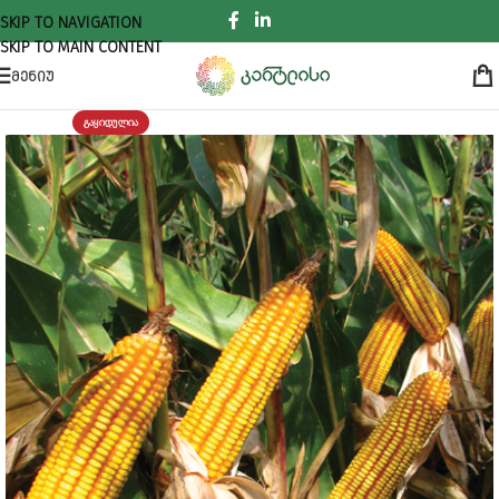
SKIP TO NAVIGATION
SKIP TO MAIN CONTENT
ᲛᲔᲜᲘᲣ
ᲒᲐᲧᲘᲓᲣᲚᲘᲐ