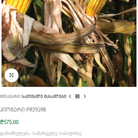
CLICK TO ENLARGE
ᲛᲗᲐᲕᲐᲠᲘ
ᲡᲐᲗᲔᲡᲚᲔ ᲛᲐᲡᲐᲚᲔᲑᲘ
პიონერი PR31G98
₾
575.00
დანიშნულება- სამარცვლე, სასილოსე