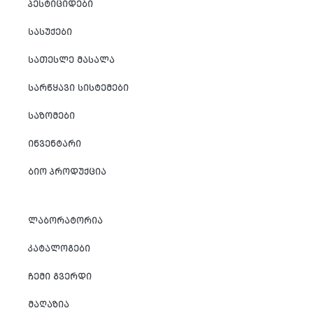
ᲞᲔᲡᲢᲘᲪᲘᲓᲔᲑᲘ
ᲡᲐᲡᲣᲥᲔᲑᲘ
ᲡᲐᲗᲔᲡᲚᲔ ᲛᲐᲡᲐᲚᲐ
ᲡᲐᲠᲬᲧᲐᲕᲘ ᲡᲘᲡᲢᲔᲛᲔᲑᲘ
ᲡᲐᲖᲝᲛᲔᲑᲘ
ᲘᲜᲕᲔᲜᲢᲐᲠᲘ
ᲑᲘᲝ ᲞᲠᲝᲓᲣᲥᲪᲘᲐ
ᲚᲐᲑᲝᲠᲐᲢᲝᲠᲘᲐ
ᲙᲐᲢᲐᲚᲝᲒᲔᲑᲘ
ᲩᲔᲛᲘ ᲒᲕᲔᲠᲓᲘ
ᲛᲐᲦᲐᲖᲘᲐ