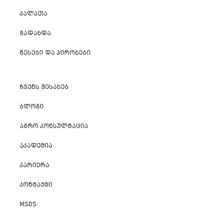
ᲙᲐᲚᲐᲗᲐ
ᲒᲐᲓᲐᲮᲓᲐ
ᲬᲔᲡᲔᲑᲘ ᲓᲐ ᲞᲘᲠᲝᲑᲔᲑᲘ
ᲩᲕᲔᲜᲡ ᲨᲔᲡᲐᲮᲔᲑ
ᲑᲚᲝᲒᲘ
ᲐᲒᲠᲝ ᲙᲝᲜᲡᲣᲚᲢᲐᲪᲘᲐ
ᲐᲙᲐᲓᲔᲛᲘᲐ
ᲙᲐᲠᲘᲔᲠᲐ
ᲙᲝᲜᲢᲐᲥᲢᲘ
MSDS