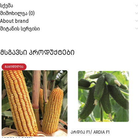
სქემა
მიმოხილვა (0)
About brand
მიტანის სერვისი
მსგავსი პროდუქტები
ᲒᲐᲧᲘᲓᲣᲚᲘᲐ
ᲐᲠᲓᲘᲐ F1/ ARDIA F1