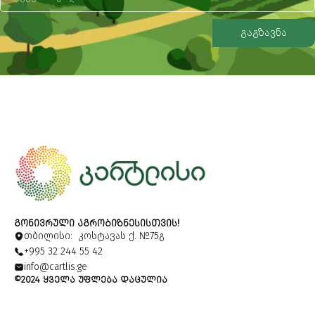
გაგზავნა
Alternative:
ᲒᲝᲜᲘᲕᲠᲣᲚᲘ ᲐᲒᲠᲝᲑᲘᲖᲜᲔᲡᲘᲡᲗᲕᲘᲡ!
თბილისი: კოსტავას ქ. №75გ
+995 32 244 55 42
info@cartlis.ge
©2024 ᲧᲕᲔᲚᲐ ᲣᲤᲚᲔᲑᲐ ᲓᲐᲪᲣᲚᲘᲐ