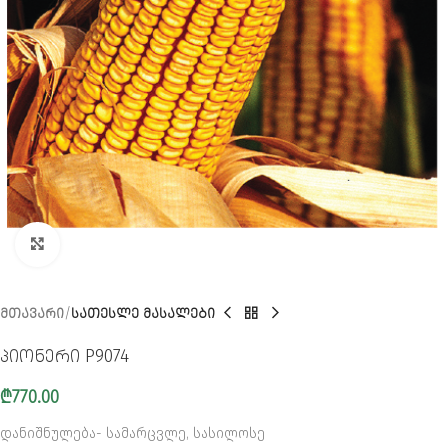
CLICK TO ENLARGE
ᲛᲗᲐᲕᲐᲠᲘ
ᲡᲐᲗᲔᲡᲚᲔ ᲛᲐᲡᲐᲚᲔᲑᲘ
პიონერი P9074
₾
770.00
დანიშნულება- სამარცვლე, სასილოსე