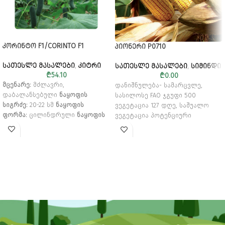
ᲙᲝᲠᲘᲜᲢᲝ F1/CORINTO F1
ᲞᲘᲝᲜᲔᲠᲘ P0710
ᲡᲐᲗᲔᲡᲚᲔ ᲛᲐᲡᲐᲚᲔᲑᲘ
,
ᲙᲘᲢᲠᲘ
ᲡᲐᲗᲔᲡᲚᲔ ᲛᲐᲡᲐᲚᲔᲑᲘ
,
ᲡᲘᲛᲘᲜᲓᲘ
₾
54.10
₾
0.00
მცენარე:
მძლავრი,
დანიშნულება- სამარცვლე,
დაბალანსებული
ნაყოფის
სასილოსე
FAO ჯგუფი 500
სიგრძე:
20-22 სმ
ნაყოფის
ვეგეტაცია 127 დღე, საშუალო
ფორმა:
ცილინდრული
ნაყოფის
ვეგეტაცია
პოტენციური
ფერი:
მწვანე, მბზინავი
მოსავალი 12-14ტ/ჰა
თესვის
სიხშირე: მცირე ტენიანობისას 75
000 მცენარე/ჰა; ზომიერი
ტენიანობისას 80 000 მცენარე/
ჰა; სარწყავი ნაკვეთი 90 000
მცენარე/ჰა.
ტაროს მიმაგრება-
შუა წელს ქვემოთ
ასაღები
ტენიანობა 15-16%