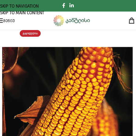
SKIP TO NAVIGATION
SKIP TO MAIN CONTENT
ᲛᲔᲜᲘᲣ
ᲒᲐᲧᲘᲓᲣᲚᲘᲐ