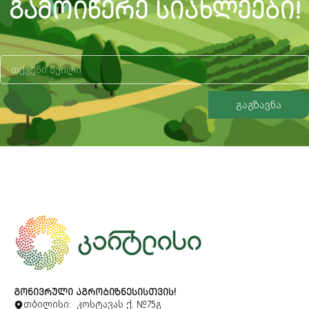
ᲒᲐᲛᲝᲘᲬᲔᲠᲔ ᲡᲘᲐᲮᲚᲔᲔᲑᲘ!
გაგზავნა
Alternative:
ᲒᲝᲜᲘᲕᲠᲣᲚᲘ ᲐᲒᲠᲝᲑᲘᲖᲜᲔᲡᲘᲡᲗᲕᲘᲡ!
თბილისი: კოსტავას ქ. №75გ