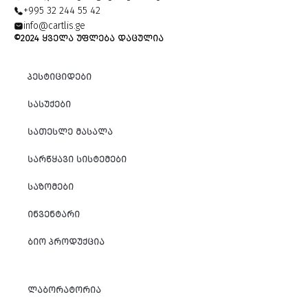
+995 32 244 55 42
info@cartlis.ge
©2024 ᲧᲕᲔᲚᲐ ᲣᲤᲚᲔᲑᲐ ᲓᲐᲪᲣᲚᲘᲐ
ᲞᲔᲡᲢᲘᲪᲘᲓᲔᲑᲘ
ᲡᲐᲡᲣᲥᲔᲑᲘ
ᲡᲐᲗᲔᲡᲚᲔ ᲛᲐᲡᲐᲚᲐ
ᲡᲐᲠᲬᲧᲐᲕᲘ ᲡᲘᲡᲢᲔᲛᲔᲑᲘ
ᲡᲐᲖᲝᲛᲔᲑᲘ
ᲘᲜᲕᲔᲜᲢᲐᲠᲘ
ᲑᲘᲝ ᲞᲠᲝᲓᲣᲥᲪᲘᲐ
ᲚᲐᲑᲝᲠᲐᲢᲝᲠᲘᲐ