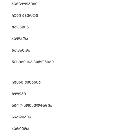
ᲙᲐᲢᲐᲚᲝᲒᲔᲑᲘ
ᲩᲔᲛᲘ ᲒᲕᲔᲠᲓᲘ
ᲛᲐᲦᲐᲖᲘᲐ
ᲙᲐᲚᲐᲗᲐ
ᲒᲐᲓᲐᲮᲓᲐ
ᲬᲔᲡᲔᲑᲘ ᲓᲐ ᲞᲘᲠᲝᲑᲔᲑᲘ
ᲩᲕᲔᲜᲡ ᲨᲔᲡᲐᲮᲔᲑ
ᲑᲚᲝᲒᲘ
ᲐᲒᲠᲝ ᲙᲝᲜᲡᲣᲚᲢᲐᲪᲘᲐ
ᲐᲙᲐᲓᲔᲛᲘᲐ
ᲙᲐᲠᲘᲔᲠᲐ