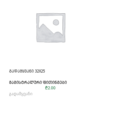
ᲒᲐᲓᲐᲛᲧᲕᲐᲜᲘ 32X25
ᲛᲣᲮᲚᲘ 90X90
ᲛᲐᲒᲘᲡᲢᲠᲐᲚᲣᲠᲘ ᲤᲘᲗᲘᲜᲒᲔᲑᲘ
ᲛᲐᲒᲘᲡᲢᲠᲐᲚᲣᲠᲘ
₾
2.00
გადამყვანი
მუხლი