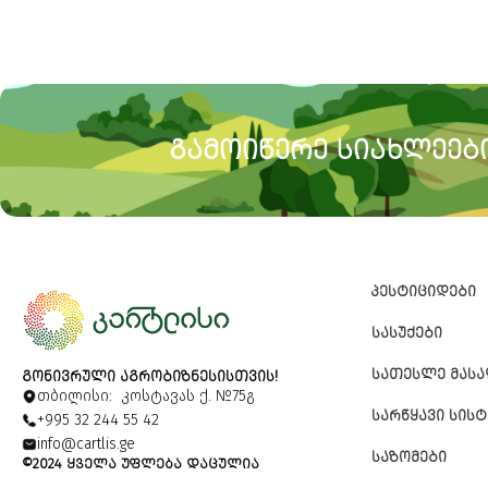
ᲒᲐᲛᲝᲘᲬᲔᲠᲔ ᲡᲘᲐᲮᲚᲔᲔᲑᲘ
ᲞᲔᲡᲢᲘᲪᲘᲓᲔᲑᲘ
ᲡᲐᲡᲣᲥᲔᲑᲘ
ᲡᲐᲗᲔᲡᲚᲔ ᲛᲐᲡ
ᲒᲝᲜᲘᲕᲠᲣᲚᲘ ᲐᲒᲠᲝᲑᲘᲖᲜᲔᲡᲘᲡᲗᲕᲘᲡ!
თბილისი: კოსტავას ქ. №75გ
ᲡᲐᲠᲬᲧᲐᲕᲘ ᲡᲘᲡᲢ
+995 32 244 55 42
info@cartlis.ge
ᲡᲐᲖᲝᲛᲔᲑᲘ
©2024 ᲧᲕᲔᲚᲐ ᲣᲤᲚᲔᲑᲐ ᲓᲐᲪᲣᲚᲘᲐ