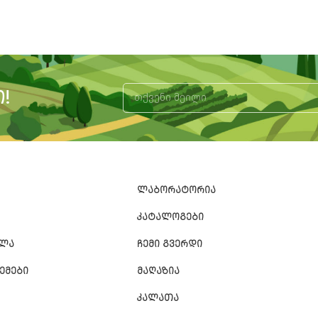
!
Alternative:
ᲚᲐᲑᲝᲠᲐᲢᲝᲠᲘᲐ
ᲙᲐᲢᲐᲚᲝᲒᲔᲑᲘ
ᲐᲚᲐ
ᲩᲔᲛᲘ ᲒᲕᲔᲠᲓᲘ
ᲔᲛᲔᲑᲘ
ᲛᲐᲦᲐᲖᲘᲐ
ᲙᲐᲚᲐᲗᲐ