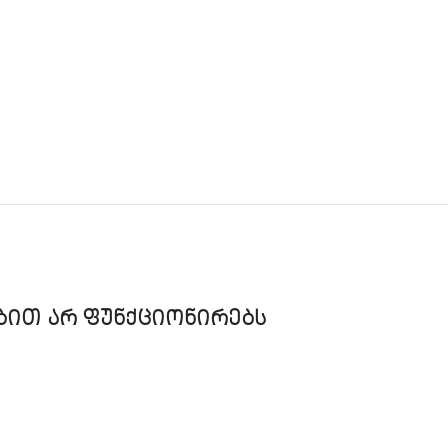
ᲑᲘᲗ ᲐᲠ ᲤᲣᲜᲥᲪᲘᲝᲜᲘᲠᲔᲑᲡ