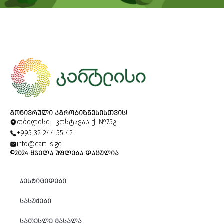
ᲒᲝᲜᲘᲕᲠᲣᲚᲘ ᲐᲒᲠᲝᲑᲘᲖᲜᲔᲡᲘᲡᲗᲕᲘᲡ!
თბილისი: კოსტავას ქ. №75გ
+995 32 244 55 42
info@cartlis.ge
©2024 ᲧᲕᲔᲚᲐ ᲣᲤᲚᲔᲑᲐ ᲓᲐᲪᲣᲚᲘᲐ
ᲞᲔᲡᲢᲘᲪᲘᲓᲔᲑᲘ
ᲡᲐᲡᲣᲥᲔᲑᲘ
ᲡᲐᲗᲔᲡᲚᲔ ᲛᲐᲡᲐᲚᲐ