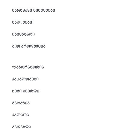
ᲡᲐᲠᲬᲧᲐᲕᲘ ᲡᲘᲡᲢᲔᲛᲔᲑᲘ
ᲡᲐᲖᲝᲛᲔᲑᲘ
ᲘᲜᲕᲔᲜᲢᲐᲠᲘ
ᲑᲘᲝ ᲞᲠᲝᲓᲣᲥᲪᲘᲐ
ᲚᲐᲑᲝᲠᲐᲢᲝᲠᲘᲐ
ᲙᲐᲢᲐᲚᲝᲒᲔᲑᲘ
ᲩᲔᲛᲘ ᲒᲕᲔᲠᲓᲘ
ᲛᲐᲦᲐᲖᲘᲐ
ᲙᲐᲚᲐᲗᲐ
ᲒᲐᲓᲐᲮᲓᲐ