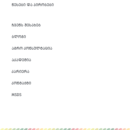
ᲬᲔᲡᲔᲑᲘ ᲓᲐ ᲞᲘᲠᲝᲑᲔᲑᲘ
ᲩᲕᲔᲜᲡ ᲨᲔᲡᲐᲮᲔᲑ
ᲑᲚᲝᲒᲘ
ᲐᲒᲠᲝ ᲙᲝᲜᲡᲣᲚᲢᲐᲪᲘᲐ
ᲐᲙᲐᲓᲔᲛᲘᲐ
ᲙᲐᲠᲘᲔᲠᲐ
ᲙᲝᲜᲢᲐᲥᲢᲘ
MSDS