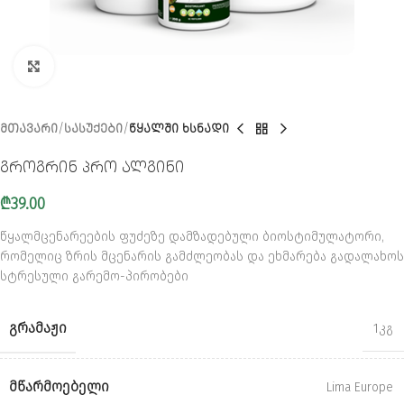
CLICK TO ENLARGE
ᲛᲗᲐᲕᲐᲠᲘ
ᲡᲐᲡᲣᲥᲔᲑᲘ
ᲬᲧᲐᲚᲨᲘ ᲮᲡᲜᲐᲓᲘ
გროგრინ პრო ალგინი
₾
39.00
წყალმცენარეების ფუძეზე დამზადებული ბიოსტიმულატორი,
რომელიც ზრის მცენარის გამძლეობას და ეხმარება გადალახოს
სტრესული გარემო-პირობები
ᲒᲠᲐᲛᲐᲟᲘ
1კგ
ᲛᲬᲐᲠᲛᲝᲔᲑᲔᲚᲘ
Lima Europe