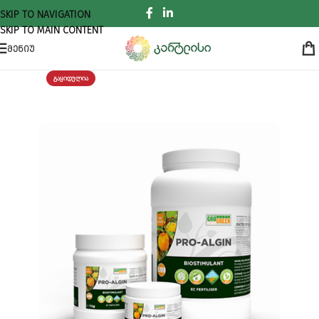
SKIP TO NAVIGATION
SKIP TO MAIN CONTENT
ᲛᲔᲜᲘᲣ
ᲒᲐᲧᲘᲓᲣᲚᲘᲐ