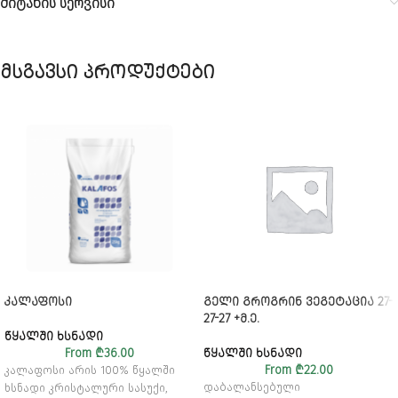
მიტანის სერვისი
მსგავსი პროდუქტები
ᲙᲐᲚᲐᲤᲝᲡᲘ
ᲒᲔᲚᲘ ᲒᲠᲝᲒᲠᲘᲜ ᲕᲔᲒᲔᲢᲐᲪᲘᲐ 27-
27-27 +Მ.Ე.
ᲬᲧᲐᲚᲨᲘ ᲮᲡᲜᲐᲓᲘ
From
₾
36.00
ᲬᲧᲐᲚᲨᲘ ᲮᲡᲜᲐᲓᲘ
From
₾
22.00
კალაფოსი არის 100% წყალში
დაბალანსებული
ხსნადი კრისტალური სასუქი,