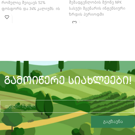
შემადგენლობის მქონე NPK
რომელიც შეიცავს 52%
სასუქი მცენარის ინტენსიური
ფოსფორს და 34% კალიუმს. ის
ზრდის პერიოდში
მცენარისათვის წარმოადგენს
გამოსაყენებლად
მარტივად შესათვისებელ
ფოსფორისა და კალიუმის
წყარო
ᲒᲐᲛᲝᲘᲬᲔᲠᲔ ᲡᲘᲐᲮᲚᲔᲔᲑᲘ!
გაგზავნა
Alternative: