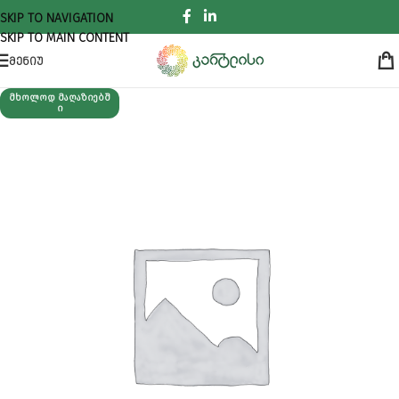
SKIP TO NAVIGATION
SKIP TO MAIN CONTENT
ᲛᲔᲜᲘᲣ
ᲛᲮᲝᲚᲝᲓ ᲛᲐᲦᲐᲖᲘᲔᲑᲨ
Ი