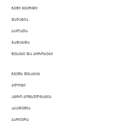
ᲩᲔᲛᲘ ᲒᲕᲔᲠᲓᲘ
ᲛᲐᲦᲐᲖᲘᲐ
ᲙᲐᲚᲐᲗᲐ
ᲒᲐᲓᲐᲮᲓᲐ
ᲬᲔᲡᲔᲑᲘ ᲓᲐ ᲞᲘᲠᲝᲑᲔᲑᲘ
ᲩᲕᲔᲜᲡ ᲨᲔᲡᲐᲮᲔᲑ
ᲑᲚᲝᲒᲘ
ᲐᲒᲠᲝ ᲙᲝᲜᲡᲣᲚᲢᲐᲪᲘᲐ
ᲐᲙᲐᲓᲔᲛᲘᲐ
ᲙᲐᲠᲘᲔᲠᲐ