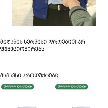
ᲛᲘᲢᲐᲜᲘᲡ ᲡᲔᲠᲕᲘᲡᲘ ᲓᲠᲝᲔᲑᲘᲗ ᲐᲠ
ᲤᲣᲜᲥᲪᲘᲝᲜᲘᲠᲔᲑᲡ
მსგავსი პროდუქტები
ᲛᲮᲝᲚᲝᲓ ᲛᲐᲦᲐᲖᲘᲔᲑᲨᲘ
ᲛᲮᲝᲚᲝᲓ ᲛᲐᲦᲐᲖᲘᲔᲑᲨᲘ