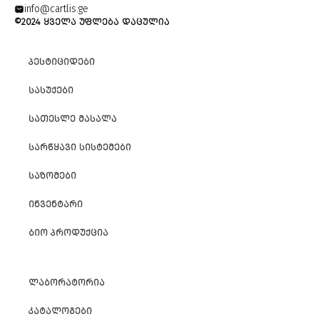
info@cartlis.ge
©2024 ᲧᲕᲔᲚᲐ ᲣᲤᲚᲔᲑᲐ ᲓᲐᲪᲣᲚᲘᲐ
ᲞᲔᲡᲢᲘᲪᲘᲓᲔᲑᲘ
ᲡᲐᲡᲣᲥᲔᲑᲘ
ᲡᲐᲗᲔᲡᲚᲔ ᲛᲐᲡᲐᲚᲐ
ᲡᲐᲠᲬᲧᲐᲕᲘ ᲡᲘᲡᲢᲔᲛᲔᲑᲘ
ᲡᲐᲖᲝᲛᲔᲑᲘ
ᲘᲜᲕᲔᲜᲢᲐᲠᲘ
ᲑᲘᲝ ᲞᲠᲝᲓᲣᲥᲪᲘᲐ
ᲚᲐᲑᲝᲠᲐᲢᲝᲠᲘᲐ
ᲙᲐᲢᲐᲚᲝᲒᲔᲑᲘ