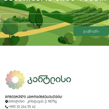
გაგზავნა
Alternative:
ᲒᲝᲜᲘᲕᲠᲣᲚᲘ ᲐᲒᲠᲝᲑᲘᲖᲜᲔᲡᲘᲡᲗᲕᲘᲡ!
თბილისი: კოსტავას ქ. №75გ
+995 32 244 55 42