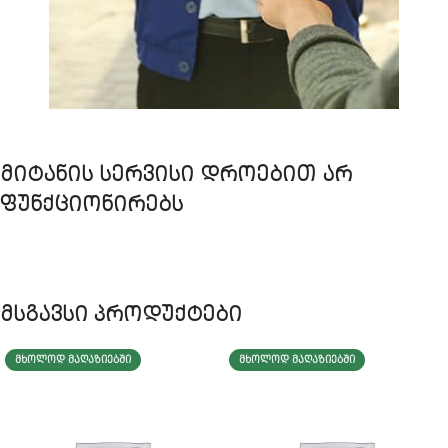
ᲛᲘᲢᲐᲜᲘᲡ ᲡᲔᲠᲕᲘᲡᲘ ᲓᲠᲝᲔᲑᲘᲗ ᲐᲠ
ᲤᲣᲜᲥᲪᲘᲝᲜᲘᲠᲔᲑᲡ
მსგავსი პროდუქტები
ᲛᲮᲝᲚᲝᲓ ᲛᲐᲦᲐᲖᲘᲔᲑᲨᲘ
ᲛᲮᲝᲚᲝᲓ ᲛᲐᲦᲐᲖᲘᲔᲑᲨᲘ