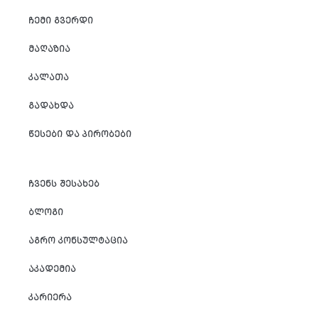
ᲩᲔᲛᲘ ᲒᲕᲔᲠᲓᲘ
ᲛᲐᲦᲐᲖᲘᲐ
ᲙᲐᲚᲐᲗᲐ
ᲒᲐᲓᲐᲮᲓᲐ
ᲬᲔᲡᲔᲑᲘ ᲓᲐ ᲞᲘᲠᲝᲑᲔᲑᲘ
ᲩᲕᲔᲜᲡ ᲨᲔᲡᲐᲮᲔᲑ
ᲑᲚᲝᲒᲘ
ᲐᲒᲠᲝ ᲙᲝᲜᲡᲣᲚᲢᲐᲪᲘᲐ
ᲐᲙᲐᲓᲔᲛᲘᲐ
ᲙᲐᲠᲘᲔᲠᲐ