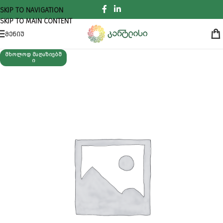
SKIP TO NAVIGATION
SKIP TO MAIN CONTENT
ᲛᲔᲜᲘᲣ
ᲛᲮᲝᲚᲝᲓ ᲛᲐᲦᲐᲖᲘᲔᲑᲨ
Ი