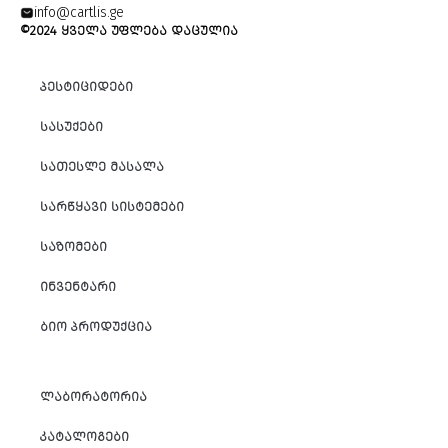
info@cartlis.ge
©2024 ᲧᲕᲔᲚᲐ ᲣᲤᲚᲔᲑᲐ ᲓᲐᲪᲣᲚᲘᲐ
ᲞᲔᲡᲢᲘᲪᲘᲓᲔᲑᲘ
ᲡᲐᲡᲣᲥᲔᲑᲘ
ᲡᲐᲗᲔᲡᲚᲔ ᲛᲐᲡᲐᲚᲐ
ᲡᲐᲠᲬᲧᲐᲕᲘ ᲡᲘᲡᲢᲔᲛᲔᲑᲘ
ᲡᲐᲖᲝᲛᲔᲑᲘ
ᲘᲜᲕᲔᲜᲢᲐᲠᲘ
ᲑᲘᲝ ᲞᲠᲝᲓᲣᲥᲪᲘᲐ
ᲚᲐᲑᲝᲠᲐᲢᲝᲠᲘᲐ
ᲙᲐᲢᲐᲚᲝᲒᲔᲑᲘ