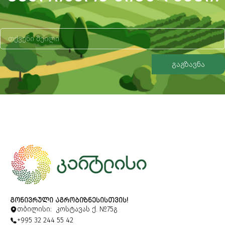
გაგზავნა
Alternative:
ᲒᲝᲜᲘᲕᲠᲣᲚᲘ ᲐᲒᲠᲝᲑᲘᲖᲜᲔᲡᲘᲡᲗᲕᲘᲡ!
თბილისი: კოსტავას ქ. №75გ
+995 32 244 55 42