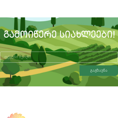
ᲒᲐᲛᲝᲘᲬᲔᲠᲔ ᲡᲘᲐᲮᲚᲔᲔᲑᲘ!
გაგზავნა
Alternative: