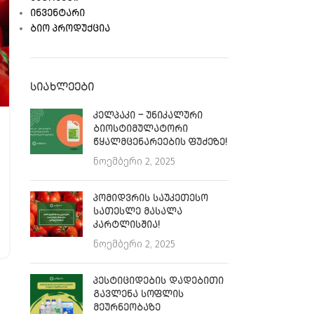
ᲘᲜᲕᲔᲜᲢᲐᲠᲘ
ᲑᲘᲝ ᲞᲠᲝᲓᲣᲥᲪᲘᲐ
ᲡᲘᲐᲮᲚᲔᲔᲑᲘ
ᲙᲔᲚᲞᲐᲙᲘ – ᲣᲜᲘᲙᲐᲚᲣᲠᲘ
ᲑᲘᲝᲡᲢᲘᲛᲣᲚᲐᲢᲝᲠᲘ
ᲬᲧᲐᲚᲛᲪᲔᲜᲐᲠᲔᲔᲑᲘᲡ ᲤᲣᲫᲔᲖᲔ!
ნოემბერი 2, 2025
ᲞᲝᲛᲘᲓᲕᲠᲘᲡ ᲡᲐᲣᲙᲔᲗᲔᲡᲝ
ᲡᲐᲗᲔᲡᲚᲔ ᲛᲐᲡᲐᲚᲐ
ᲙᲐᲠᲢᲚᲘᲡᲨᲘᲐ!
ნოემბერი 2, 2025
ᲞᲔᲡᲢᲘᲪᲘᲓᲔᲑᲘᲡ ᲓᲐᲓᲔᲑᲘᲗᲘ
ᲒᲐᲕᲚᲔᲜᲐ ᲡᲝᲤᲚᲘᲡ
ᲛᲔᲣᲠᲜᲔᲝᲑᲐᲖᲔ