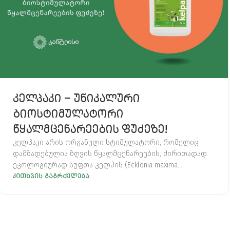
ᲙᲔᲚᲞᲐᲙᲘ – ᲣᲜᲘᲙᲐᲚᲣᲠᲘ
ᲑᲘᲝᲡᲢᲘᲛᲣᲚᲐᲢᲝᲠᲘ
ᲬᲧᲐᲚᲛᲪᲔᲜᲐᲠᲔᲔᲑᲘᲡ ᲤᲣᲫᲔᲖᲔ!
კელპაკი არის ორგანული სტიმულატორი, რომელიც
დამზადებულია ზღვის წყალმცენარეების, ძირითადად
ეკოლოგიურად სუფთა კელპის (Ecklonia maxima...
ᲙᲘᲗᲮᲕᲘᲡ ᲒᲐᲒᲠᲫᲔᲚᲔᲑᲐ