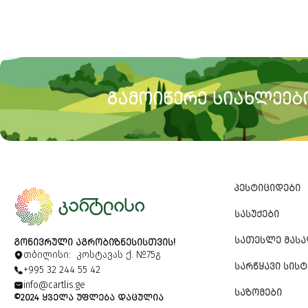
ᲒᲐᲛᲝᲘᲬᲔᲠᲔ ᲡᲘᲐᲮᲚᲔᲔᲑᲘ
ᲞᲔᲡᲢᲘᲪᲘᲓᲔᲑᲘ
ᲡᲐᲡᲣᲥᲔᲑᲘ
ᲡᲐᲗᲔᲡᲚᲔ ᲛᲐᲡ
ᲒᲝᲜᲘᲕᲠᲣᲚᲘ ᲐᲒᲠᲝᲑᲘᲖᲜᲔᲡᲘᲡᲗᲕᲘᲡ!
თბილისი: კოსტავას ქ. №75გ
ᲡᲐᲠᲬᲧᲐᲕᲘ ᲡᲘᲡᲢ
+995 32 244 55 42
info@cartlis.ge
ᲡᲐᲖᲝᲛᲔᲑᲘ
©2024 ᲧᲕᲔᲚᲐ ᲣᲤᲚᲔᲑᲐ ᲓᲐᲪᲣᲚᲘᲐ