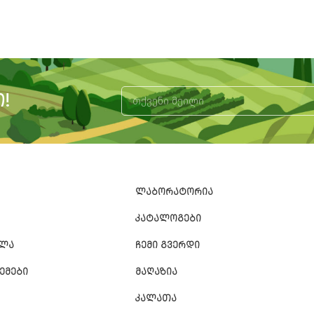
!
Alternative:
ᲚᲐᲑᲝᲠᲐᲢᲝᲠᲘᲐ
ᲙᲐᲢᲐᲚᲝᲒᲔᲑᲘ
ᲐᲚᲐ
ᲩᲔᲛᲘ ᲒᲕᲔᲠᲓᲘ
ᲔᲛᲔᲑᲘ
ᲛᲐᲦᲐᲖᲘᲐ
ᲙᲐᲚᲐᲗᲐ