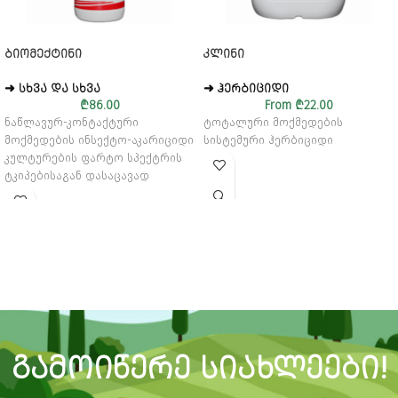
ᲑᲘᲝᲛᲔᲥᲢᲘᲜᲘ
ᲙᲚᲘᲜᲘ
➜ ᲡᲮᲕᲐ ᲓᲐ ᲡᲮᲕᲐ
➜ ᲰᲔᲠᲑᲘᲪᲘᲓᲘ
₾
86.00
From
₾
22.00
ნაწლავურ-კონტაქტური
ტოტალური მოქმედების
მოქმედების ინსექტო-აკარიციდი
სისტემური ჰერბიციდი
კულტურების ფარტო სპექტრის
ტკიპებისაგან დასაცავად
ᲒᲐᲛᲝᲘᲬᲔᲠᲔ ᲡᲘᲐᲮᲚᲔᲔᲑᲘ!