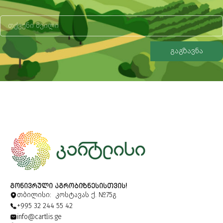
გაგზავნა
Alternative:
ᲒᲝᲜᲘᲕᲠᲣᲚᲘ ᲐᲒᲠᲝᲑᲘᲖᲜᲔᲡᲘᲡᲗᲕᲘᲡ!
თბილისი: კოსტავას ქ. №75გ
+995 32 244 55 42
info@cartlis.ge