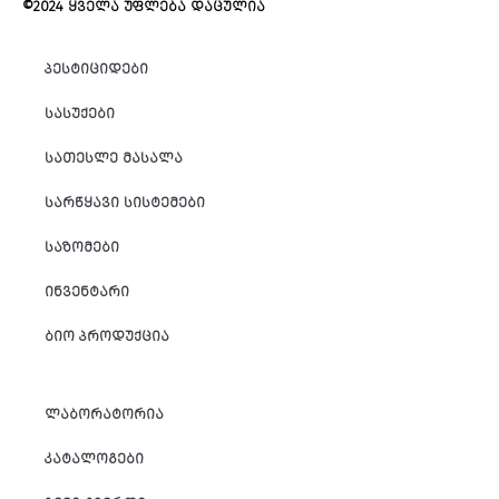
©2024 ᲧᲕᲔᲚᲐ ᲣᲤᲚᲔᲑᲐ ᲓᲐᲪᲣᲚᲘᲐ
ᲞᲔᲡᲢᲘᲪᲘᲓᲔᲑᲘ
ᲡᲐᲡᲣᲥᲔᲑᲘ
ᲡᲐᲗᲔᲡᲚᲔ ᲛᲐᲡᲐᲚᲐ
ᲡᲐᲠᲬᲧᲐᲕᲘ ᲡᲘᲡᲢᲔᲛᲔᲑᲘ
ᲡᲐᲖᲝᲛᲔᲑᲘ
ᲘᲜᲕᲔᲜᲢᲐᲠᲘ
ᲑᲘᲝ ᲞᲠᲝᲓᲣᲥᲪᲘᲐ
ᲚᲐᲑᲝᲠᲐᲢᲝᲠᲘᲐ
ᲙᲐᲢᲐᲚᲝᲒᲔᲑᲘ