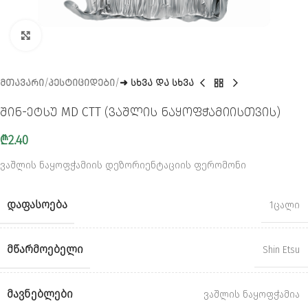
CLICK TO ENLARGE
ᲛᲗᲐᲕᲐᲠᲘ
ᲞᲔᲡᲢᲘᲪᲘᲓᲔᲑᲘ
➜ ᲡᲮᲕᲐ ᲓᲐ ᲡᲮᲕᲐ
შინ-ეტსუ MD CTT (ვაშლის ნაყოფჭამიისთვის)
₾
2.40
ვაშლის ნაყოფჭამიის დეზორიენტაციის ფერომონი
ᲓᲐᲤᲐᲡᲝᲔᲑᲐ
1ცალი
ᲛᲬᲐᲠᲛᲝᲔᲑᲔᲚᲘ
Shin Etsu
ᲛᲐᲕᲜᲔᲑᲚᲔᲑᲘ
ვაშლის ნაყოფჭამია