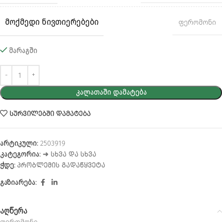
ᲛᲝᲥᲛᲔᲓᲘ ᲜᲘᲕᲗᲘᲔᲠᲔᲑᲔᲑᲘ
ფერომონი
მარაგში
Alternative:
ᲙᲐᲚᲐᲗᲐᲨᲘ ᲓᲐᲛᲐᲢᲔᲑᲐ
ᲡᲣᲠᲕᲘᲚᲔᲑᲨᲘ ᲓᲐᲛᲐᲢᲔᲑᲐ
არტიკული:
2503919
კატეგორია:
➜ ᲡᲮᲕᲐ ᲓᲐ ᲡᲮᲕᲐ
ჭდე:
ᲞᲠᲝᲑᲚᲔᲛᲘᲡ ᲒᲐᲓᲐᲬᲧᲕᲔᲢᲐ
გაზიარება:
აღწერა