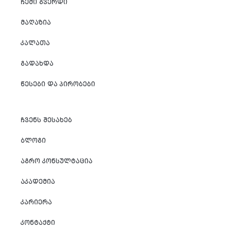
ᲩᲔᲛᲘ ᲒᲕᲔᲠᲓᲘ
ᲛᲐᲦᲐᲖᲘᲐ
ᲙᲐᲚᲐᲗᲐ
ᲒᲐᲓᲐᲮᲓᲐ
ᲬᲔᲡᲔᲑᲘ ᲓᲐ ᲞᲘᲠᲝᲑᲔᲑᲘ
ᲩᲕᲔᲜᲡ ᲨᲔᲡᲐᲮᲔᲑ
ᲑᲚᲝᲒᲘ
ᲐᲒᲠᲝ ᲙᲝᲜᲡᲣᲚᲢᲐᲪᲘᲐ
ᲐᲙᲐᲓᲔᲛᲘᲐ
ᲙᲐᲠᲘᲔᲠᲐ
ᲙᲝᲜᲢᲐᲥᲢᲘ