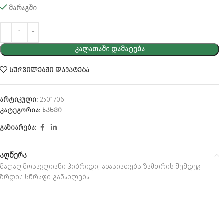
მარაგში
Alternative:
ᲙᲐᲚᲐᲗᲐᲨᲘ ᲓᲐᲛᲐᲢᲔᲑᲐ
ᲡᲣᲠᲕᲘᲚᲔᲑᲨᲘ ᲓᲐᲛᲐᲢᲔᲑᲐ
არტიკული:
2501706
კატეგორია:
ᲮᲐᲮᲕᲘ
გაზიარება:
აღწერა
მაღალმოსავლიანი ჰიბრიდი, ახასიათებს ზამთრის შემდეგ
ზრდის სწრაფი განახლება.