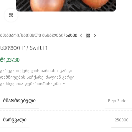
CLICK TO ENLARGE
ᲛᲗᲐᲕᲐᲠᲘ
ᲡᲐᲗᲔᲡᲚᲔ ᲛᲐᲡᲐᲚᲔᲑᲘ
ᲮᲐᲮᲕᲘ
სვიფტი F1/ Swift F1
₾
1,237.30
გარეგანი ქერქლის ხარისხი: კარგი
დამწიფების სიჩქარე: ძალიან კარგი
გამძლეობა ფუზარიოზისადმი: +
ᲛᲬᲐᲠᲛᲝᲔᲑᲔᲚᲘ
Bejo Zaden
ᲛᲐᲠᲪᲕᲐᲚᲘ
250000