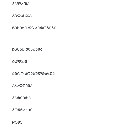
ᲙᲐᲚᲐᲗᲐ
ᲒᲐᲓᲐᲮᲓᲐ
ᲬᲔᲡᲔᲑᲘ ᲓᲐ ᲞᲘᲠᲝᲑᲔᲑᲘ
ᲩᲕᲔᲜᲡ ᲨᲔᲡᲐᲮᲔᲑ
ᲑᲚᲝᲒᲘ
ᲐᲒᲠᲝ ᲙᲝᲜᲡᲣᲚᲢᲐᲪᲘᲐ
ᲐᲙᲐᲓᲔᲛᲘᲐ
ᲙᲐᲠᲘᲔᲠᲐ
ᲙᲝᲜᲢᲐᲥᲢᲘ
MSDS