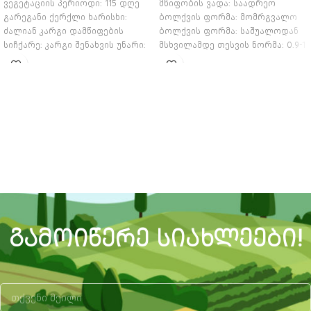
ვეგეტაციის პერიოდი: 115 დღე
მწიფობის ვადა: საადრეო
გარეგანი ქერქლი ხარისხი:
ბოლქვის ფორმა: მომრგვალო
ძალიან კარგი დამწიფების
ბოლქვის ფორმა: საშუალოდან
სიჩქარე: კარგი შენახვის უნარი:
მსხვილამდე თესვის ნორმა: 0.9-1
კარგი ქერქის ფერი: მუქი
მილიონი თესლი 1ჰა-ზე
ყავისფერი
ᲒᲐᲛᲝᲘᲬᲔᲠᲔ ᲡᲘᲐᲮᲚᲔᲔᲑᲘ!