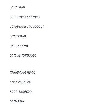
ᲡᲐᲡᲣᲥᲔᲑᲘ
ᲡᲐᲗᲔᲡᲚᲔ ᲛᲐᲡᲐᲚᲐ
ᲡᲐᲠᲬᲧᲐᲕᲘ ᲡᲘᲡᲢᲔᲛᲔᲑᲘ
ᲡᲐᲖᲝᲛᲔᲑᲘ
ᲘᲜᲕᲔᲜᲢᲐᲠᲘ
ᲑᲘᲝ ᲞᲠᲝᲓᲣᲥᲪᲘᲐ
ᲚᲐᲑᲝᲠᲐᲢᲝᲠᲘᲐ
ᲙᲐᲢᲐᲚᲝᲒᲔᲑᲘ
ᲩᲔᲛᲘ ᲒᲕᲔᲠᲓᲘ
ᲛᲐᲦᲐᲖᲘᲐ