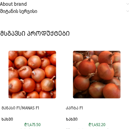
About brand
მიტანის სერვისი
მსგავსი პროდუქტები
ᲛᲐᲜᲐᲡᲘ F1/MANAS F1
ᲙᲐᲝᲑᲐ F1
ᲮᲐᲮᲕᲘ
ᲮᲐᲮᲕᲘ
₾
1,475.50
₾
1,492.20