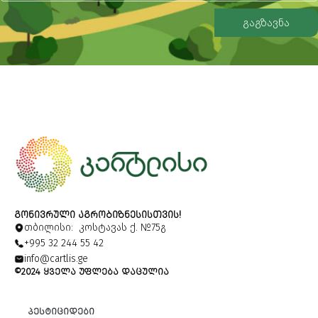
გაგზავნა
Alternative:
ᲒᲝᲜᲘᲕᲠᲣᲚᲘ ᲐᲒᲠᲝᲑᲘᲖᲜᲔᲡᲘᲡᲗᲕᲘᲡ!
თბილისი: კოსტავას ქ. №75გ
+995 32 244 55 42
info@cartlis.ge
©2024 ᲧᲕᲔᲚᲐ ᲣᲤᲚᲔᲑᲐ ᲓᲐᲪᲣᲚᲘᲐ
ᲞᲔᲡᲢᲘᲪᲘᲓᲔᲑᲘ