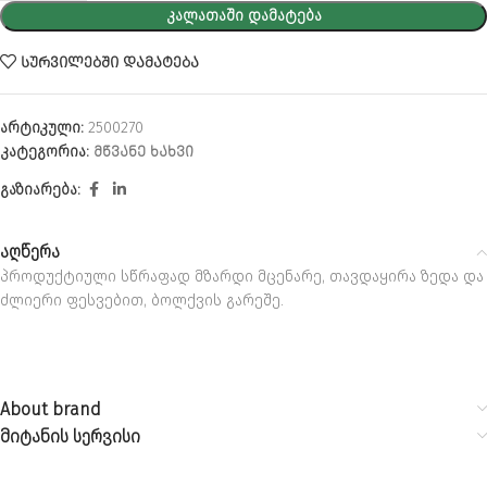
ᲙᲐᲚᲐᲗᲐᲨᲘ ᲓᲐᲛᲐᲢᲔᲑᲐ
ᲡᲣᲠᲕᲘᲚᲔᲑᲨᲘ ᲓᲐᲛᲐᲢᲔᲑᲐ
არტიკული:
2500270
კატეგორია:
ᲛᲬᲕᲐᲜᲔ ᲮᲐᲮᲕᲘ
გაზიარება:
აღწერა
პროდუქტიული სწრაფად მზარდი მცენარე, თავდაყირა ზედა და
ძლიერი ფესვებით, ბოლქვის გარეშე.
About brand
მიტანის სერვისი