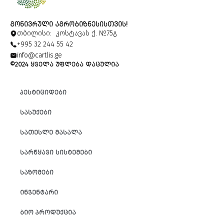
ᲒᲝᲜᲘᲕᲠᲣᲚᲘ ᲐᲒᲠᲝᲑᲘᲖᲜᲔᲡᲘᲡᲗᲕᲘᲡ!
თბილისი: კოსტავას ქ. №75გ
+995 32 244 55 42
info@cartlis.ge
©2024 ᲧᲕᲔᲚᲐ ᲣᲤᲚᲔᲑᲐ ᲓᲐᲪᲣᲚᲘᲐ
ᲞᲔᲡᲢᲘᲪᲘᲓᲔᲑᲘ
ᲡᲐᲡᲣᲥᲔᲑᲘ
ᲡᲐᲗᲔᲡᲚᲔ ᲛᲐᲡᲐᲚᲐ
ᲡᲐᲠᲬᲧᲐᲕᲘ ᲡᲘᲡᲢᲔᲛᲔᲑᲘ
ᲡᲐᲖᲝᲛᲔᲑᲘ
ᲘᲜᲕᲔᲜᲢᲐᲠᲘ
ᲑᲘᲝ ᲞᲠᲝᲓᲣᲥᲪᲘᲐ