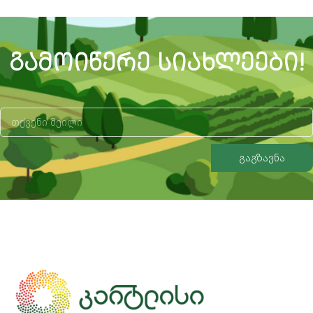
ᲒᲐᲛᲝᲘᲬᲔᲠᲔ ᲡᲘᲐᲮᲚᲔᲔᲑᲘ!
გაგზავნა
Alternative: