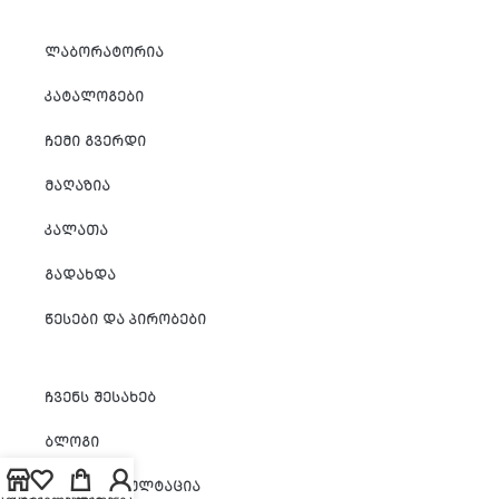
ᲚᲐᲑᲝᲠᲐᲢᲝᲠᲘᲐ
ᲙᲐᲢᲐᲚᲝᲒᲔᲑᲘ
ᲩᲔᲛᲘ ᲒᲕᲔᲠᲓᲘ
ᲛᲐᲦᲐᲖᲘᲐ
ᲙᲐᲚᲐᲗᲐ
ᲒᲐᲓᲐᲮᲓᲐ
ᲬᲔᲡᲔᲑᲘ ᲓᲐ ᲞᲘᲠᲝᲑᲔᲑᲘ
ᲩᲕᲔᲜᲡ ᲨᲔᲡᲐᲮᲔᲑ
ᲑᲚᲝᲒᲘ
ᲐᲒᲠᲝ ᲙᲝᲜᲡᲣᲚᲢᲐᲪᲘᲐ