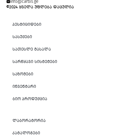
info@cartlis.ge
©2024 ᲧᲕᲔᲚᲐ ᲣᲤᲚᲔᲑᲐ ᲓᲐᲪᲣᲚᲘᲐ
ᲞᲔᲡᲢᲘᲪᲘᲓᲔᲑᲘ
ᲡᲐᲡᲣᲥᲔᲑᲘ
ᲡᲐᲗᲔᲡᲚᲔ ᲛᲐᲡᲐᲚᲐ
ᲡᲐᲠᲬᲧᲐᲕᲘ ᲡᲘᲡᲢᲔᲛᲔᲑᲘ
ᲡᲐᲖᲝᲛᲔᲑᲘ
ᲘᲜᲕᲔᲜᲢᲐᲠᲘ
ᲑᲘᲝ ᲞᲠᲝᲓᲣᲥᲪᲘᲐ
ᲚᲐᲑᲝᲠᲐᲢᲝᲠᲘᲐ
ᲙᲐᲢᲐᲚᲝᲒᲔᲑᲘ