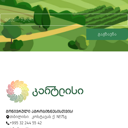
გაგზავნა
Alternative:
ᲒᲝᲜᲘᲕᲠᲣᲚᲘ ᲐᲒᲠᲝᲑᲘᲖᲜᲔᲡᲘᲡᲗᲕᲘᲡ!
თბილისი: კოსტავას ქ. №75გ
+995 32 244 55 42