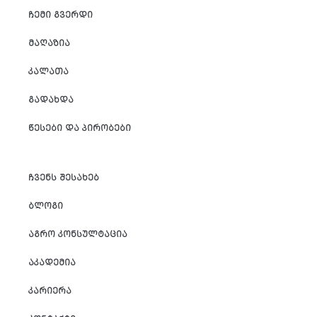
ᲩᲔᲛᲘ ᲒᲕᲔᲠᲓᲘ
ᲛᲐᲦᲐᲖᲘᲐ
ᲙᲐᲚᲐᲗᲐ
ᲒᲐᲓᲐᲮᲓᲐ
ᲬᲔᲡᲔᲑᲘ ᲓᲐ ᲞᲘᲠᲝᲑᲔᲑᲘ
ᲩᲕᲔᲜᲡ ᲨᲔᲡᲐᲮᲔᲑ
ᲑᲚᲝᲒᲘ
ᲐᲒᲠᲝ ᲙᲝᲜᲡᲣᲚᲢᲐᲪᲘᲐ
ᲐᲙᲐᲓᲔᲛᲘᲐ
ᲙᲐᲠᲘᲔᲠᲐ