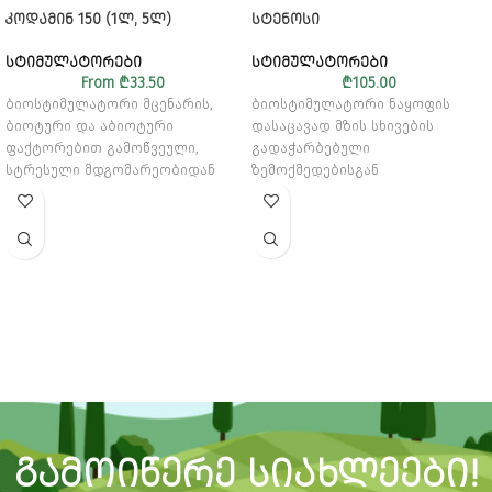
ᲙᲝᲓᲐᲛᲘᲜ 150 (1Ლ, 5Ლ)
ᲡᲢᲔᲜᲝᲡᲘ
ᲡᲢᲘᲛᲣᲚᲐᲢᲝᲠᲔᲑᲘ
ᲡᲢᲘᲛᲣᲚᲐᲢᲝᲠᲔᲑᲘ
From
₾
33.50
₾
105.00
ბიოსტიმულატორი მცენარის,
ბიოსტიმულატორი ნაყოფის
ბიოტური და აბიოტური
დასაცავად მზის სხივების
ფაქტორებით გამოწვეული,
გადაჭარბებული
სტრესული მდგომარეობიდან
ზემოქმედებისგან
გამოსაყვანად
ᲒᲐᲛᲝᲘᲬᲔᲠᲔ ᲡᲘᲐᲮᲚᲔᲔᲑᲘ!