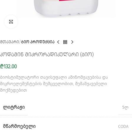
CLICK TO ENLARGE
ᲛᲗᲐᲕᲐᲠᲘ
ᲑᲘᲝ ᲞᲠᲝᲓᲣᲥᲪᲘᲐ
კოდამინ მიკრორადიკულარი (ბიო)
₾
132.00
ბიოსტიმულატორი თავისუფალი ამინომჟავებისა და
მიკროელემენტების შემცველობით, შემამჟავებელი
მოქმედებით
ᲚᲘᲢᲠᲐᲟᲘ
5ლ
ᲛᲬᲐᲠᲛᲝᲔᲑᲔᲚᲘ
CODA