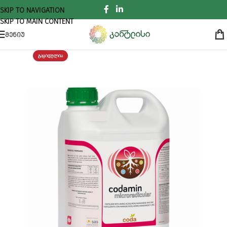
SKIP TO NAVIGATION
SKIP TO MAIN CONTENT
ᲛᲔᲜᲘᲣ
ᲒᲐᲧᲘᲓᲣᲚᲘᲐ