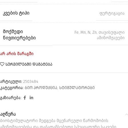
ᲙᲕᲔᲑᲘᲡ ᲢᲘᲞᲘ
ფერტიგაცია
ᲛᲝᲥᲛᲔᲓᲘ
Fe
,
Mn
,
N
,
Zn
,
თავისუფალი
ᲜᲘᲕᲗᲘᲔᲠᲔᲑᲔᲑᲘ
ამინომჟავები
არ არის მარაგში
ᲡᲣᲠᲕᲘᲚᲔᲑᲨᲘ ᲓᲐᲛᲐᲢᲔᲑᲐ
არტიკული:
2503484
კატეგორია:
ᲑᲘᲝ ᲞᲠᲝᲓᲣᲥᲪᲘᲐ
,
ᲡᲢᲘᲛᲣᲚᲐᲢᲝᲠᲔᲑᲘ
გაზიარება:
აღწერა
ბიოსტიმულატორი შედგება მცენარეული წარმოშობის
ამინომჟავებისა და დაბალანსებული სპეციალური საკვები