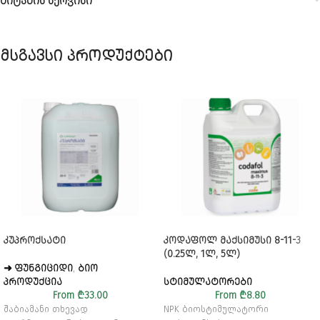
მიტანის სერვისი
მსგავსი პროდუქტები
ᲙᲣᲞᲠᲝᲥᲡᲐᲢᲘ
ᲙᲝᲓᲐᲤᲝᲚ ᲛᲐᲥᲡᲘᲛᲣᲡᲘ 8-11-3
(0.25Ლ, 1Ლ, 5Ლ)
➜ ᲤᲣᲜᲒᲘᲪᲘᲓᲘ
,
ᲑᲘᲝ
ᲞᲠᲝᲓᲣᲥᲪᲘᲐ
ᲡᲢᲘᲛᲣᲚᲐᲢᲝᲠᲔᲑᲘ
From
₾
33.00
From
₾
8.80
შაბიამანი თხევად
NPK ბიოსტიმულატორი