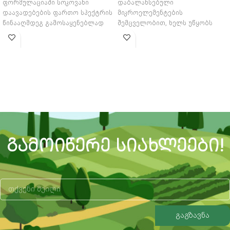
ფორმულაციაში სოკოვანი
დაბალანსებული
დაავადებების ფართო სპექტრის
მიკროელემენტების
წინააღმდეგ გამოსაყენებლად
შემცველობით, ხელს უწყობს
მრავალ კულტურაში
ნაყოფის გამონასკვას, მცენარის
სამფუძიანი სპილენძის სულფატი
ენერგიულ ზრდას და სტრესული
345 გ/ლ
პირობების გადალახვას.
ᲒᲐᲛᲝᲘᲬᲔᲠᲔ ᲡᲘᲐᲮᲚᲔᲔᲑᲘ!
გაგზავნა