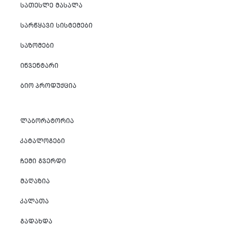
ᲡᲐᲗᲔᲡᲚᲔ ᲛᲐᲡᲐᲚᲐ
ᲡᲐᲠᲬᲧᲐᲕᲘ ᲡᲘᲡᲢᲔᲛᲔᲑᲘ
ᲡᲐᲖᲝᲛᲔᲑᲘ
ᲘᲜᲕᲔᲜᲢᲐᲠᲘ
ᲑᲘᲝ ᲞᲠᲝᲓᲣᲥᲪᲘᲐ
ᲚᲐᲑᲝᲠᲐᲢᲝᲠᲘᲐ
ᲙᲐᲢᲐᲚᲝᲒᲔᲑᲘ
ᲩᲔᲛᲘ ᲒᲕᲔᲠᲓᲘ
ᲛᲐᲦᲐᲖᲘᲐ
ᲙᲐᲚᲐᲗᲐ
ᲒᲐᲓᲐᲮᲓᲐ