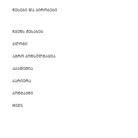
ᲬᲔᲡᲔᲑᲘ ᲓᲐ ᲞᲘᲠᲝᲑᲔᲑᲘ
ᲩᲕᲔᲜᲡ ᲨᲔᲡᲐᲮᲔᲑ
ᲑᲚᲝᲒᲘ
ᲐᲒᲠᲝ ᲙᲝᲜᲡᲣᲚᲢᲐᲪᲘᲐ
ᲐᲙᲐᲓᲔᲛᲘᲐ
ᲙᲐᲠᲘᲔᲠᲐ
ᲙᲝᲜᲢᲐᲥᲢᲘ
MSDS