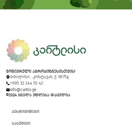
Alternative:
ᲒᲝᲜᲘᲕᲠᲣᲚᲘ ᲐᲒᲠᲝᲑᲘᲖᲜᲔᲡᲘᲡᲗᲕᲘᲡ!
თბილისი: კოსტავას ქ. №75გ
+995 32 244 55 42
info@cartlis.ge
©2024 ᲧᲕᲔᲚᲐ ᲣᲤᲚᲔᲑᲐ ᲓᲐᲪᲣᲚᲘᲐ
ᲞᲔᲡᲢᲘᲪᲘᲓᲔᲑᲘ
ᲡᲐᲡᲣᲥᲔᲑᲘ