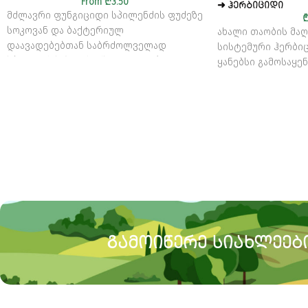
From
₾
3.50
➜ ᲰᲔᲠᲑᲘᲪᲘᲓᲘ
მძლავრი ფუნგიციდი სპილენძის ფუძეზე
სოკოვან და ბაქტერიულ
ახალი თაობის მა
დაავადებებთან საბრძოლველად
სისტემური ჰერბი
სპილენძის ჰიდროქსიდი 538 გ/კგ
ყანებსი გამოსაყე
ᲒᲐᲛᲝᲘᲬᲔᲠᲔ ᲡᲘᲐᲮᲚᲔᲔᲑᲘ