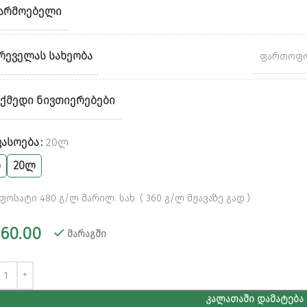
ᲐᲠᲛᲝᲔᲑᲔᲚᲘ
ᲠᲔᲕᲔᲚᲐᲡ ᲡᲐᲮᲔᲝᲑᲐ
ფართოფო
ᲥᲛᲔᲓᲘ ᲜᲘᲕᲗᲘᲔᲠᲔᲑᲔᲑᲘ
native:
ᲐᲡᲝᲔᲑᲐ
20Ლ
ლ
20ლ
ოსატი 480 გ/ლ მარილ. სახ. ( 360 გ/ლ მჟავაზე გად.)
60.00
მარაგში
ᲙᲐᲚᲐᲗᲐᲨᲘ ᲓᲐᲛᲐᲢᲔᲑᲐ