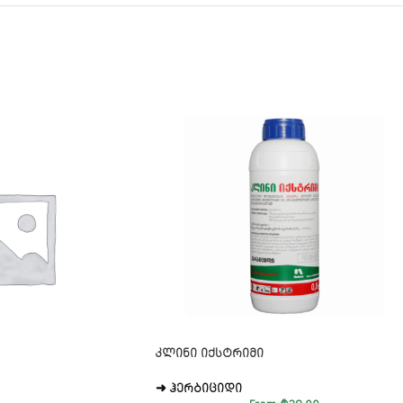
ᲙᲚᲘᲜᲘ ᲘᲥᲡᲢᲠᲘᲛᲘ
➜ ᲰᲔᲠᲑᲘᲪᲘᲓᲘ