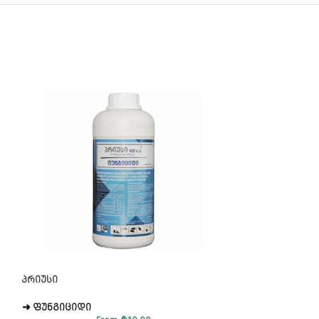
ᲞᲠᲘᲣᲡᲘ
ᲐᲤᲔᲢᲘ
➜ ᲤᲣᲜᲒᲘᲪᲘᲓᲘ
➜ ᲤᲣᲜᲒᲘᲪᲘᲓᲘ