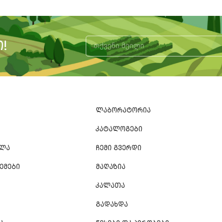
!
Alternative:
ᲚᲐᲑᲝᲠᲐᲢᲝᲠᲘᲐ
ᲙᲐᲢᲐᲚᲝᲒᲔᲑᲘ
ᲐᲚᲐ
ᲩᲔᲛᲘ ᲒᲕᲔᲠᲓᲘ
ᲔᲛᲔᲑᲘ
ᲛᲐᲦᲐᲖᲘᲐ
ᲙᲐᲚᲐᲗᲐ
ᲒᲐᲓᲐᲮᲓᲐ