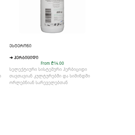
ᲔᲡᲢᲔᲠᲝᲜᲘ
ᲙᲐᲘᲚᲔᲝ
➜ ᲰᲔᲠᲑᲘᲪᲘᲓᲘ
➜ ᲰᲔᲠᲑᲘᲪᲘᲓᲘ
From
₾
14.00
სელექტიური სისტემური ჰერბიციდი
ორკომპონენტი
ი
თავთავიან კულტურებში და სიმინდში
ჰერბიციდი
ორლებნიან სარეველებთან
საბრძოლველად