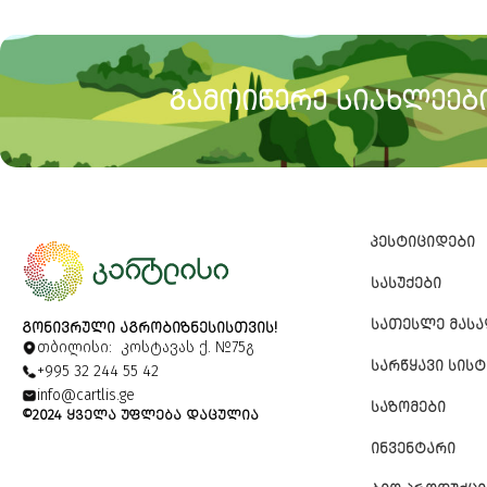
ᲒᲐᲛᲝᲘᲬᲔᲠᲔ ᲡᲘᲐᲮᲚᲔᲔᲑᲘ
ᲞᲔᲡᲢᲘᲪᲘᲓᲔᲑᲘ
ᲡᲐᲡᲣᲥᲔᲑᲘ
ᲡᲐᲗᲔᲡᲚᲔ ᲛᲐᲡ
ᲒᲝᲜᲘᲕᲠᲣᲚᲘ ᲐᲒᲠᲝᲑᲘᲖᲜᲔᲡᲘᲡᲗᲕᲘᲡ!
თბილისი: კოსტავას ქ. №75გ
ᲡᲐᲠᲬᲧᲐᲕᲘ ᲡᲘᲡᲢ
+995 32 244 55 42
info@cartlis.ge
ᲡᲐᲖᲝᲛᲔᲑᲘ
©2024 ᲧᲕᲔᲚᲐ ᲣᲤᲚᲔᲑᲐ ᲓᲐᲪᲣᲚᲘᲐ
ᲘᲜᲕᲔᲜᲢᲐᲠᲘ