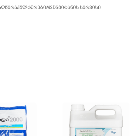
ᲐᲦᲬᲔᲠᲐ
ᲙᲣᲚᲢᲣᲠᲔᲑᲘ
MSDS
ᲛᲘᲢᲐᲜᲘᲡ ᲡᲔᲠᲕᲘᲡᲘ