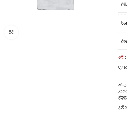
ᲛᲬ
ᲡᲐ
CLICK TO ENLARGE
ᲛᲝ
არ 
Ს
არტ
კატ
ჭდე
გაზი