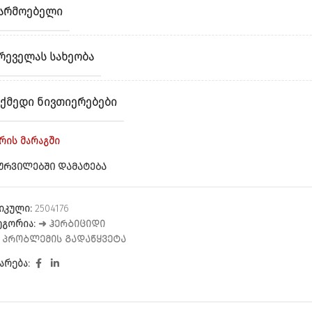
ᲐᲠᲛᲝᲔᲑᲔᲚᲘ
ᲠᲔᲕᲔᲚᲐᲡ ᲡᲐᲮᲔᲝᲑᲐ
ᲥᲛᲔᲓᲘ ᲜᲘᲕᲗᲘᲔᲠᲔᲑᲔᲑᲘ
არის მარაგში
ᲣᲠᲕᲘᲚᲔᲑᲨᲘ ᲓᲐᲛᲐᲢᲔᲑᲐ
იკული:
2504176
ეგორია:
➜ ᲰᲔᲠᲑᲘᲪᲘᲓᲘ
:
ᲞᲠᲝᲑᲚᲔᲛᲘᲡ ᲒᲐᲓᲐᲬᲧᲕᲔᲢᲐ
არება: