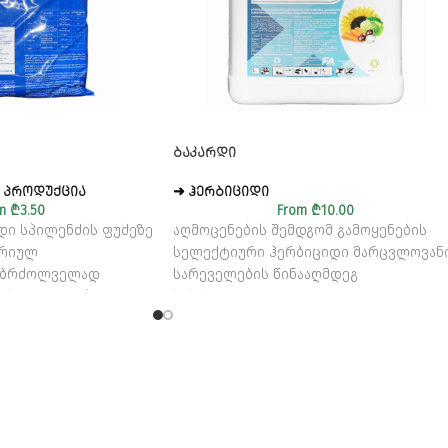
ᲑᲐᲙᲐᲠᲓᲘ
 ᲞᲠᲝᲓᲣᲥᲪᲘᲐ
➜ ᲰᲔᲠᲑᲘᲪᲘᲓᲘ
m
₾
3.50
From
₾
10.00
დი სპილენძის ფუძეზე
აღმოცენების შემდგომ გამოყენების
ერიულ
სელექტიური ჰერბიციდი მარცვლოვან
საბრძოლველად
სარეველების წინააღმდეგ
სიდი 538 გ/კგ
საბრძოლველად