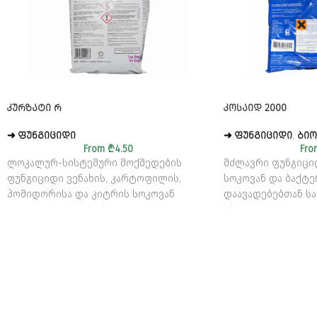
ᲙᲣᲠᲖᲐᲢᲘ Რ
ᲙᲝᲡᲐᲘᲓ 2000
➜ ᲤᲣᲜᲒᲘᲪᲘᲓᲘ
➜ ᲤᲣᲜᲒᲘᲪᲘᲓᲘ
,
ᲑᲘᲝ
From
₾
4.50
Fro
ლოკალურ-სისტემური მოქმედების
მძლავრი ფუნგიცი
ფუნგიციდი ვენახის, კარტოფილის,
სოკოვან და ბაქტ
პომიდორისა და კიტრის სოკოვან
დაავადებებთან 
დაავადებებთან საბრძოლველად
სპილენძის ჰიდროქ