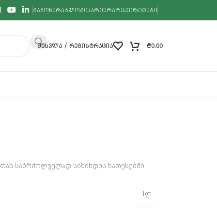
ᲒᲐᲛᲝᲬᲔᲠᲐ
ᲑᲚᲝᲒᲘ
ᲙᲐᲠᲘᲔᲠᲐ
ᲠᲔᲙᲕᲘᲖᲘᲢᲔᲑᲘ
ᲨᲔᲡᲕᲚᲐ / ᲠᲔᲒᲘᲡᲢᲠᲐᲪᲘᲐ
₾
0.00
თან საბრძოლველად სიმინდის ნათესებში
1ლ