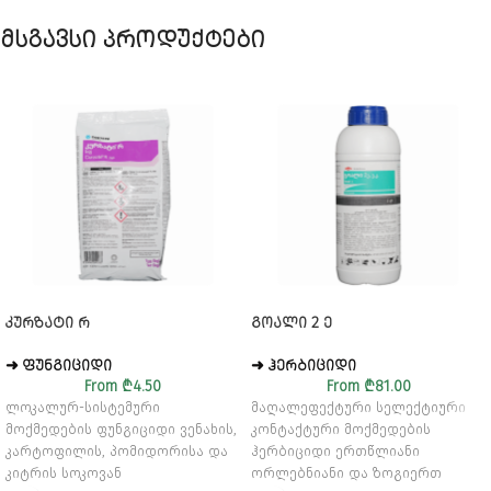
მსგავსი პროდუქტები
ᲙᲣᲠᲖᲐᲢᲘ Რ
ᲒᲝᲐᲚᲘ 2 Ე
➜ ᲤᲣᲜᲒᲘᲪᲘᲓᲘ
➜ ᲰᲔᲠᲑᲘᲪᲘᲓᲘ
From
₾
4.50
From
₾
81.00
ლოკალურ-სისტემური
მაღალეფექტური სელექტიური
მოქმედების ფუნგიციდი ვენახის,
კონტაქტური მოქმედების
კარტოფილის, პომიდორისა და
ჰერბიციდი ერთწლიანი
კიტრის სოკოვან
ორლებნიანი და ზოგიერთ