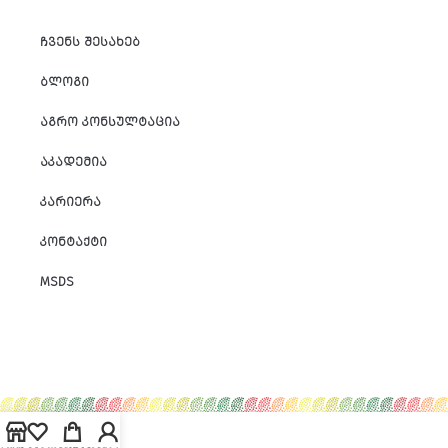
ᲩᲕᲔᲜᲡ ᲨᲔᲡᲐᲮᲔᲑ
ᲑᲚᲝᲒᲘ
ᲐᲒᲠᲝ ᲙᲝᲜᲡᲣᲚᲢᲐᲪᲘᲐ
ᲐᲙᲐᲓᲔᲛᲘᲐ
ᲙᲐᲠᲘᲔᲠᲐ
ᲙᲝᲜᲢᲐᲥᲢᲘ
MSDS