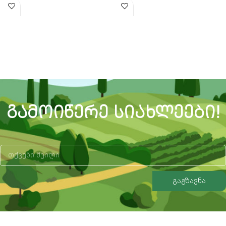
დაავადებებთან
ერთლებნიან სარეველებთან
საბრძოლველად
საბრძოლველად
ᲒᲐᲛᲝᲘᲬᲔᲠᲔ ᲡᲘᲐᲮᲚᲔᲔᲑᲘ!
გაგზავნა
Alternative: