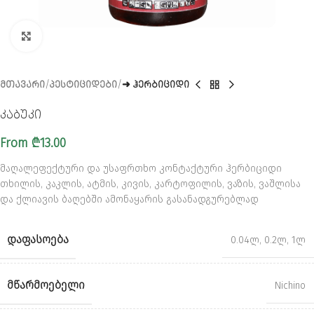
CLICK TO ENLARGE
ᲛᲗᲐᲕᲐᲠᲘ
ᲞᲔᲡᲢᲘᲪᲘᲓᲔᲑᲘ
➜ ᲰᲔᲠᲑᲘᲪᲘᲓᲘ
კაბუკი
From
₾
13.00
მაღალეფექტური და უსაფრთხო კონტაქტური ჰერბიციდი
თხილის, კაკლის, ატმის, კივის, კარტოფილის, ვაზის, ვაშლისა
და ქლიავის ბაღებში ამონაყარის გასანადგურებლად
ᲓᲐᲤᲐᲡᲝᲔᲑᲐ
0.04ლ
,
0.2ლ
,
1ლ
ᲛᲬᲐᲠᲛᲝᲔᲑᲔᲚᲘ
Nichino