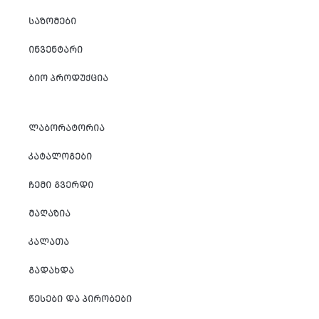
ᲡᲐᲖᲝᲛᲔᲑᲘ
ᲘᲜᲕᲔᲜᲢᲐᲠᲘ
ᲑᲘᲝ ᲞᲠᲝᲓᲣᲥᲪᲘᲐ
ᲚᲐᲑᲝᲠᲐᲢᲝᲠᲘᲐ
ᲙᲐᲢᲐᲚᲝᲒᲔᲑᲘ
ᲩᲔᲛᲘ ᲒᲕᲔᲠᲓᲘ
ᲛᲐᲦᲐᲖᲘᲐ
ᲙᲐᲚᲐᲗᲐ
ᲒᲐᲓᲐᲮᲓᲐ
ᲬᲔᲡᲔᲑᲘ ᲓᲐ ᲞᲘᲠᲝᲑᲔᲑᲘ