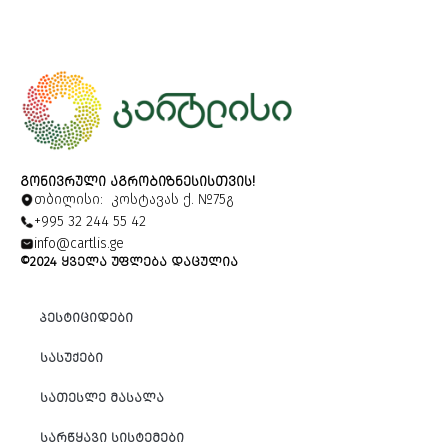
ᲒᲝᲜᲘᲕᲠᲣᲚᲘ ᲐᲒᲠᲝᲑᲘᲖᲜᲔᲡᲘᲡᲗᲕᲘᲡ!
თბილისი: კოსტავას ქ. №75გ
+995 32 244 55 42
info@cartlis.ge
©2024 ᲧᲕᲔᲚᲐ ᲣᲤᲚᲔᲑᲐ ᲓᲐᲪᲣᲚᲘᲐ
ᲞᲔᲡᲢᲘᲪᲘᲓᲔᲑᲘ
ᲡᲐᲡᲣᲥᲔᲑᲘ
ᲡᲐᲗᲔᲡᲚᲔ ᲛᲐᲡᲐᲚᲐ
ᲡᲐᲠᲬᲧᲐᲕᲘ ᲡᲘᲡᲢᲔᲛᲔᲑᲘ