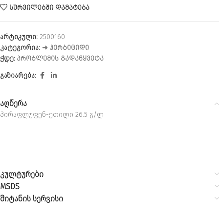
ᲡᲣᲠᲕᲘᲚᲔᲑᲨᲘ ᲓᲐᲛᲐᲢᲔᲑᲐ
არტიკული:
2500160
კატეგორია:
➜ ᲰᲔᲠᲑᲘᲪᲘᲓᲘ
ჭდე:
ᲞᲠᲝᲑᲚᲔᲛᲘᲡ ᲒᲐᲓᲐᲬᲧᲕᲔᲢᲐ
გაზიარება:
აღწერა
პირაფლუფენ-ეთილი 26.5 გ/ლ
კულტურები
MSDS
მიტანის სერვისი