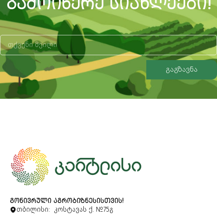
ᲒᲐᲛᲝᲘᲬᲔᲠᲔ ᲡᲘᲐᲮᲚᲔᲔᲑᲘ!
გაგზავნა
Alternative:
ᲒᲝᲜᲘᲕᲠᲣᲚᲘ ᲐᲒᲠᲝᲑᲘᲖᲜᲔᲡᲘᲡᲗᲕᲘᲡ!
თბილისი: კოსტავას ქ. №75გ