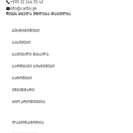
+995 32 244 55 42
info@cartlis.ge
©2024 ᲧᲕᲔᲚᲐ ᲣᲤᲚᲔᲑᲐ ᲓᲐᲪᲣᲚᲘᲐ
ᲞᲔᲡᲢᲘᲪᲘᲓᲔᲑᲘ
ᲡᲐᲡᲣᲥᲔᲑᲘ
ᲡᲐᲗᲔᲡᲚᲔ ᲛᲐᲡᲐᲚᲐ
ᲡᲐᲠᲬᲧᲐᲕᲘ ᲡᲘᲡᲢᲔᲛᲔᲑᲘ
ᲡᲐᲖᲝᲛᲔᲑᲘ
ᲘᲜᲕᲔᲜᲢᲐᲠᲘ
ᲑᲘᲝ ᲞᲠᲝᲓᲣᲥᲪᲘᲐ
ᲚᲐᲑᲝᲠᲐᲢᲝᲠᲘᲐ