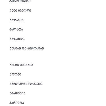
ᲙᲐᲢᲐᲚᲝᲒᲔᲑᲘ
ᲩᲔᲛᲘ ᲒᲕᲔᲠᲓᲘ
ᲛᲐᲦᲐᲖᲘᲐ
ᲙᲐᲚᲐᲗᲐ
ᲒᲐᲓᲐᲮᲓᲐ
ᲬᲔᲡᲔᲑᲘ ᲓᲐ ᲞᲘᲠᲝᲑᲔᲑᲘ
ᲩᲕᲔᲜᲡ ᲨᲔᲡᲐᲮᲔᲑ
ᲑᲚᲝᲒᲘ
ᲐᲒᲠᲝ ᲙᲝᲜᲡᲣᲚᲢᲐᲪᲘᲐ
ᲐᲙᲐᲓᲔᲛᲘᲐ
ᲙᲐᲠᲘᲔᲠᲐ