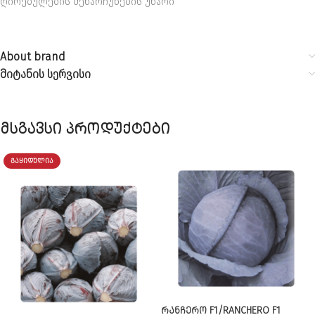
ღირებულების შენარჩუნების უნარი
About brand
მიტანის სერვისი
მსგავსი პროდუქტები
ᲒᲐᲧᲘᲓᲣᲚᲘᲐ
ᲠᲐᲜᲩᲔᲠᲝ F1/RANCHERO F1