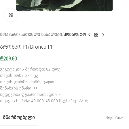
CLICK TO ENLARGE
ᲛᲗᲐᲕᲐᲠᲘ
ᲡᲐᲗᲔᲡᲚᲔ ᲛᲐᲡᲐᲚᲔᲑᲘ
ᲙᲝᲛᲑᲝᲡᲢᲝ
ბრონკო F1/Bronco F1
₾
209.60
ვეგეტაციის პერიოდი: 82 დღე
თავის წონა: 3- 4 კგ
თავის ფორმა: მომრგვალო
შენახვის უნარი: ++
მედეგობა ფუზარიოზისადმი: +
თესვის ნორმა: 40 000-45 000 მცენარე 1ჰა-ზე
ᲛᲬᲐᲠᲛᲝᲔᲑᲔᲚᲘ
Bejo Zaden