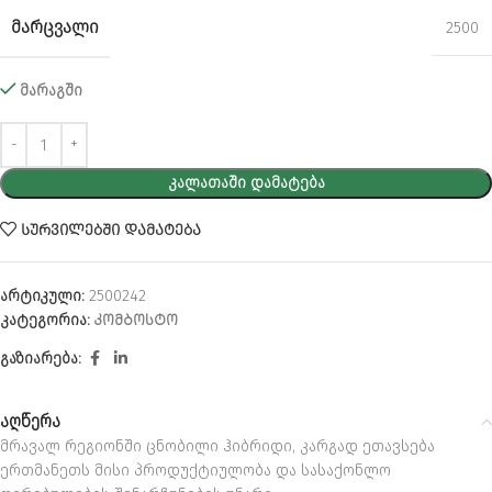
ᲛᲐᲠᲪᲕᲐᲚᲘ
2500
მარაგში
Alternative:
ᲙᲐᲚᲐᲗᲐᲨᲘ ᲓᲐᲛᲐᲢᲔᲑᲐ
ᲡᲣᲠᲕᲘᲚᲔᲑᲨᲘ ᲓᲐᲛᲐᲢᲔᲑᲐ
არტიკული:
2500242
კატეგორია:
ᲙᲝᲛᲑᲝᲡᲢᲝ
გაზიარება:
აღწერა
მრავალ რეგიონში ცნობილი ჰიბრიდი, კარგად ეთავსება
ერთმანეთს მისი პროდუქტიულობა და სასაქონლო