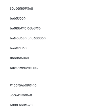
ᲞᲔᲡᲢᲘᲪᲘᲓᲔᲑᲘ
ᲡᲐᲡᲣᲥᲔᲑᲘ
ᲡᲐᲗᲔᲡᲚᲔ ᲛᲐᲡᲐᲚᲐ
ᲡᲐᲠᲬᲧᲐᲕᲘ ᲡᲘᲡᲢᲔᲛᲔᲑᲘ
ᲡᲐᲖᲝᲛᲔᲑᲘ
ᲘᲜᲕᲔᲜᲢᲐᲠᲘ
ᲑᲘᲝ ᲞᲠᲝᲓᲣᲥᲪᲘᲐ
ᲚᲐᲑᲝᲠᲐᲢᲝᲠᲘᲐ
ᲙᲐᲢᲐᲚᲝᲒᲔᲑᲘ
ᲩᲔᲛᲘ ᲒᲕᲔᲠᲓᲘ