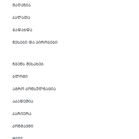
ᲛᲐᲦᲐᲖᲘᲐ
ᲙᲐᲚᲐᲗᲐ
ᲒᲐᲓᲐᲮᲓᲐ
ᲬᲔᲡᲔᲑᲘ ᲓᲐ ᲞᲘᲠᲝᲑᲔᲑᲘ
ᲩᲕᲔᲜᲡ ᲨᲔᲡᲐᲮᲔᲑ
ᲑᲚᲝᲒᲘ
ᲐᲒᲠᲝ ᲙᲝᲜᲡᲣᲚᲢᲐᲪᲘᲐ
ᲐᲙᲐᲓᲔᲛᲘᲐ
ᲙᲐᲠᲘᲔᲠᲐ
ᲙᲝᲜᲢᲐᲥᲢᲘ
MSDS