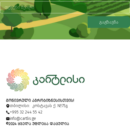
გაგზავნა
Alternative:
ᲒᲝᲜᲘᲕᲠᲣᲚᲘ ᲐᲒᲠᲝᲑᲘᲖᲜᲔᲡᲘᲡᲗᲕᲘᲡ!
თბილისი: კოსტავას ქ. №75გ
+995 32 244 55 42
info@cartlis.ge
©2024 ᲧᲕᲔᲚᲐ ᲣᲤᲚᲔᲑᲐ ᲓᲐᲪᲣᲚᲘᲐ