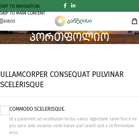
SKIP TO NAVIGATION
SKIP TO MAIN CONTENT
ᲛᲔᲜᲘᲣ
პორთფოლიო
ᲛᲗᲐᲕᲐᲠᲘ
ᲞᲝᲠᲗᲤᲝᲚᲘᲝ
Rhoncus quisque sollicitudin
ULLAMCORPER CONSEQUAT PULVINAR
SCELERISQUE
COMMODO SCELERISQUE.
Ut a parturient ad vestibulum lectus varius dignistami sarim fusce mi
pos uere ante vivamus vesti bulum part urient sed a sit fermentum
eros.