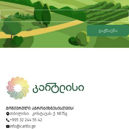
გაგზავნა
Alternative:
ᲒᲝᲜᲘᲕᲠᲣᲚᲘ ᲐᲒᲠᲝᲑᲘᲖᲜᲔᲡᲘᲡᲗᲕᲘᲡ!
თბილისი: კოსტავას ქ. №75გ
+995 32 244 55 42
info@cartlis.ge