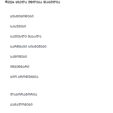
©2024 ᲧᲕᲔᲚᲐ ᲣᲤᲚᲔᲑᲐ ᲓᲐᲪᲣᲚᲘᲐ
ᲞᲔᲡᲢᲘᲪᲘᲓᲔᲑᲘ
ᲡᲐᲡᲣᲥᲔᲑᲘ
ᲡᲐᲗᲔᲡᲚᲔ ᲛᲐᲡᲐᲚᲐ
ᲡᲐᲠᲬᲧᲐᲕᲘ ᲡᲘᲡᲢᲔᲛᲔᲑᲘ
ᲡᲐᲖᲝᲛᲔᲑᲘ
ᲘᲜᲕᲔᲜᲢᲐᲠᲘ
ᲑᲘᲝ ᲞᲠᲝᲓᲣᲥᲪᲘᲐ
ᲚᲐᲑᲝᲠᲐᲢᲝᲠᲘᲐ
ᲙᲐᲢᲐᲚᲝᲒᲔᲑᲘ