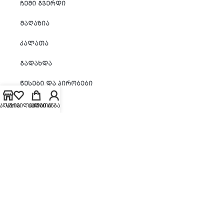
ᲩᲔᲛᲘ ᲒᲕᲔᲠᲓᲘ
ᲛᲐᲦᲐᲖᲘᲐ
ᲙᲐᲚᲐᲗᲐ
ᲒᲐᲓᲐᲮᲓᲐ
ᲬᲔᲡᲔᲑᲘ ᲓᲐ ᲞᲘᲠᲝᲑᲔᲑᲘ
ᲐᲦᲐᲖᲘᲐ
ᲡᲣᲠᲕᲘᲚᲔᲑᲘ
ᲙᲐᲚᲐᲗᲘ
ᲩᲔᲛᲘ ᲐᲜᲒᲐᲠᲘᲨᲘ
ᲩᲕᲔᲜᲡ ᲨᲔᲡᲐᲮᲔᲑ
ᲑᲚᲝᲒᲘ
ᲐᲒᲠᲝ ᲙᲝᲜᲡᲣᲚᲢᲐᲪᲘᲐ
ᲐᲙᲐᲓᲔᲛᲘᲐ
ᲙᲐᲠᲘᲔᲠᲐ
ᲙᲝᲜᲢᲐᲥᲢᲘ