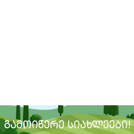
ᲒᲐᲛᲝᲘᲬᲔᲠᲔ ᲡᲘᲐᲮᲚᲔᲔᲑᲘ!